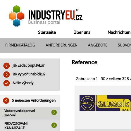
Startseite
Über uns
Nachrichten
FIRMENKATALOG
ANFORDERUNGEN
ANGEBOTE
SUBVE
Reference
Jak zadat poptávku?
Jak vytvořit nabídku?
Zobrazeno 1 - 50 z celkem 328
Naše výhody
5 neuesten Anforderungen
Vodorovné dopravní
značení
PROVOZOVÁNÍ
KANALIZACE