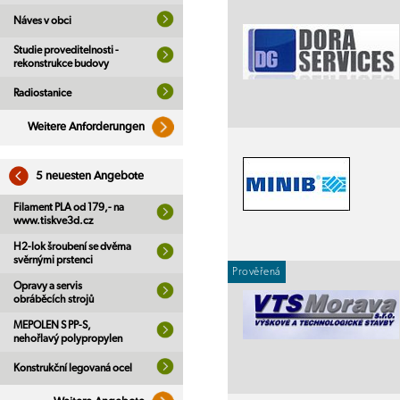
Náves v obci
Studie proveditelnosti -
rekonstrukce budovy
Radiostanice
Weitere Anforderungen
5 neuesten Angebote
Filament PLA od 179,- na
www.tiskve3d.cz
H2-lok šroubení se dvěma
svěrnými prstenci
Prověřená
Opravy a servis
obráběcích strojů
MEPOLEN S PP-S,
nehořlavý polypropylen
Konstrukční legovaná ocel