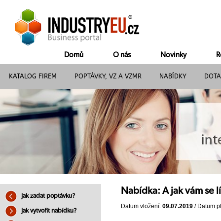
Domů
O nás
Novinky
R
KATALOG FIREM
POPTÁVKY, VZ A VZMR
NABÍDKY
DOTA
Nabídka: A jak vám se 
Jak zadat poptávku?
Datum vložení:
09.07.2019
/ Datum pl
Jak vytvořit nabídku?