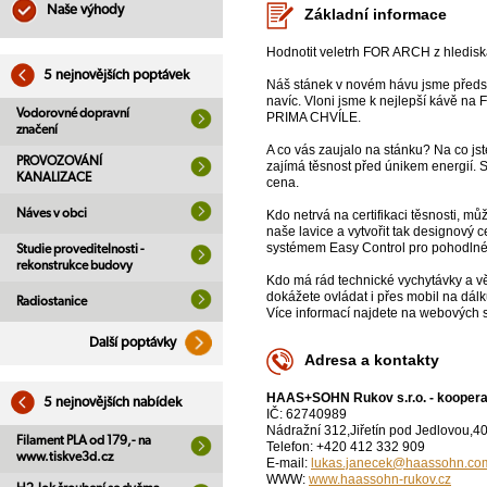
Naše výhody
Základní informace
Hodnotit veletrh FOR ARCH z hlediska 
5 nejnovějších poptávek
Náš stánek v novém hávu jsme předsta
navíc. Vloni jsme k nejlepší kávě na
Vodorovné dopravní
PRIMA CHVÍLE.
značení
A co vás zaujalo na stánku? Na co jst
PROVOZOVÁNÍ
zajímá těsnost před únikem energií.
KANALIZACE
cena.
Náves v obci
Kdo netrvá na certifikaci těsnosti, m
naše lavice a vytvořit tak designový
systémem Easy Control pro pohodlné 
Studie proveditelnosti -
rekonstrukce budovy
Kdo má rád technické vychytávky a vě
dokážete ovládat i přes mobil na dá
Radiostanice
Více informací najdete na webových s
Další poptávky
Adresa a kontakty
HAAS+SOHN Rukov s.r.o. - kooper
5 nejnovějších nabídek
IČ: 62740989
Nádražní 312,Jiřetín pod Jedlovou,4
Filament PLA od 179,- na
Telefon: +420 412 332 909
www.tiskve3d.cz
E-mail:
lukas.janecek@haassohn.co
WWW:
www.haassohn-rukov.cz