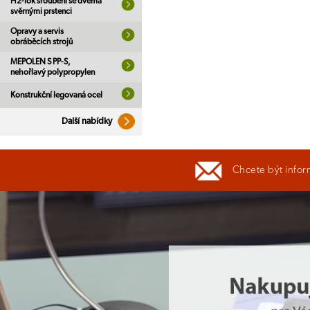
H2-lok šroubení se dvěma
svěrnými prstenci
Opravy a servis
obráběcích strojů
MEPOLEN S PP-S,
nehořlavý polypropylen
Konstrukční legovaná ocel
Další nabídky
Chcete být infor