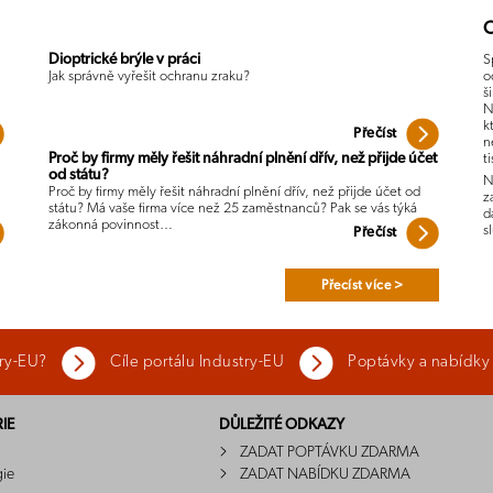
O
Dioptrické brýle v práci
S
Jak správně vyřešit ochranu zraku?
o
š
N
k
Přečíst
n
Proč by firmy měly řešit náhradní plnění dřív, než přijde účet
t
od státu?
N
Proč by firmy měly řešit náhradní plnění dřív, než přijde účet od
z
státu? Má vaše firma více než 25 zaměstnanců? Pak se vás týká
d
zákonná povinnost…
s
Přečíst
Přecíst více >
try-EU?
Cíle portálu Industry-EU
Poptávky a nabídky
IE
DŮLEŽITÉ ODKAZY
ZADAT POPTÁVKU ZDARMA
gie
ZADAT NABÍDKU ZDARMA