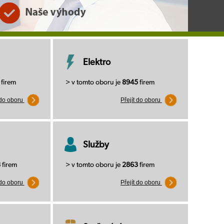
Elektro
firem
> v tomto oboru je
8945
firem
 do oboru
Přejít do oboru
Služby
8
firem
> v tomto oboru je
2863
firem
 do oboru
Přejít do oboru