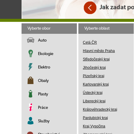
Vyberte obor
Vyberte oblast
Auto
Celá ČR
Hlavní město Praha
Ekologie
Středočeský kraj
Elektro
Jihočeský kraj
Plzeňský kraj
Obaly
Karlovarský kraj
Ústecký kraj
Plasty
Liberecký kraj
Práce
Královéhradecký kraj
Pardubický kraj
Služby
Kraj Vysočina