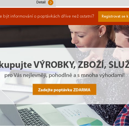
Detail
 být informování o poptávkách dříve než ostatní?
Registrovat se 