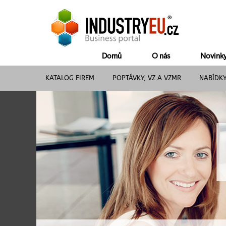
Domů
O nás
Novink
KATALOG FIREM
POPTÁVKY, VZ A VZMR
NABÍDK