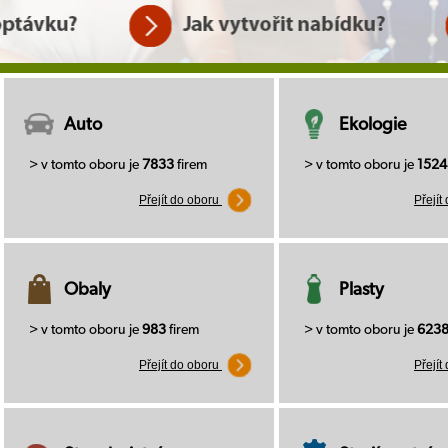
Auto
Ekologie
> v tomto oboru je
7833
firem
> v tomto oboru je
1524
Přejít do oboru
Přejít
Obaly
Plasty
> v tomto oboru je
983
firem
> v tomto oboru je
623
Přejít do oboru
Přejít