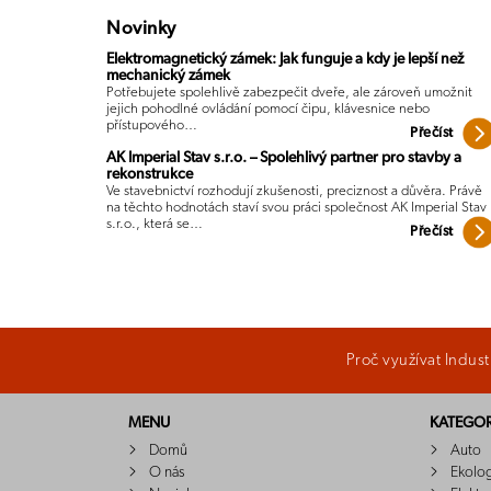
Novinky
Elektromagnetický zámek: Jak funguje a kdy je lepší než
mechanický zámek
Potřebujete spolehlivě zabezpečit dveře, ale zároveň umožnit
jejich pohodlné ovládání pomocí čipu, klávesnice nebo
přístupového…
Přečíst
AK Imperial Stav s.r.o. – Spolehlivý partner pro stavby a
rekonstrukce
Ve stavebnictví rozhodují zkušenosti, preciznost a důvěra. Právě
na těchto hodnotách staví svou práci společnost AK Imperial Stav
s.r.o., která se…
Přečíst
Proč využívat Indus
MENU
KATEGOR
Domů
Auto
O nás
Ekolo