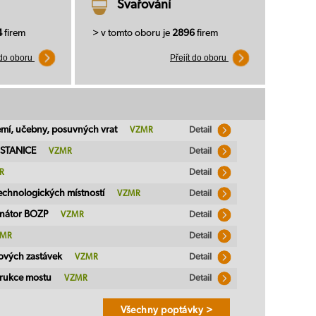
Svařování
4
firem
> v tomto oboru je
2896
firem
 do oboru
Přejít do oboru
emí, učebny, posuvných vrat
VZMR
Detail
 STANICE
VZMR
Detail
R
Detail
technologických místností
VZMR
Detail
inátor BOZP
VZMR
Detail
MR
Detail
ových zastávek
VZMR
Detail
trukce mostu
VZMR
Detail
Všechny poptávky >