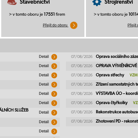
Stavebnictví
Strojírenství
> v tomto oboru je
17551
firem
> v tomto oboru je
1011
Přejít do oboru
Přejít
Oprava sociálního záz
07/08/2026
Detail
OPRAVA VÝMĚNÍKOVÉ
07/08/2026
Detail
Oprava střechy
07/08/2026
VZM
Detail
Zřízení samostatných 
07/08/2026
Detail
VÝSTAVBA ÚO – koord
07/08/2026
Detail
Oprava čtyřkolky
07/08/2026
VZ
Detail
ÁLNÍCH SLUŽEB
Rekonstrukce autobus
07/08/2026
Detail
Zhotovení PD - rekons
07/08/2026
Detail
Detail