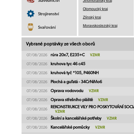
Stavebnictví
Jihomoravský kraj
Olomoucký kraj
Strojírenství
Zlínský kraj
Moravskoslezský kraj
Svařování
Vybrané poptávky ze všech oborů
rúra 20x7, E235+C
07/08/2026
VZMR
kruhova tyc 46 c45
07/08/2026
kruhová tyč *105, P460NH
07/08/2026
Plochá a guľatá - 34CrNiMo6
07/08/2026
Oprava vodovodu
07/08/2026
VZMR
Oprava střešního pláště
07/08/2026
VZMR
REKONSTRUKCE VILY PRO POSKYTOVÁNÍ SOCI
07/08/2026
VZMR
Školní a kancelářské potřeby
07/08/2026
VZMR
Kancelářské pomůcky
07/08/2026
VZMR