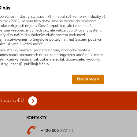
 nás
polečnost Industry EU, s.r.o., Vám nabízí své komplexní služby již
d roku 2002, během této doby jsme se dostali do povědomí
iroké veřejnosti nejen v České republice, ale i v zahraničí.
ejsme všeobecný vyhledávač, ale velice vyproﬁlovaný systém,
terý díky naším dlouholetým zkušenostem patří mezi
ejnavštěvovanější průmyslové portály na trhu! Systém používá
isíce uživatelů každý měsíc.
aše stránky využívají jednatelé ﬁrem, obchodní ředitelé,
aměstnanci obchodních nebo marketingových oddělení a mnozí
alší, kteří vyhledávají jak odběratele, tak dodavatele, výrobky,
lužby, inzerují, publikují články...
Přecíst více >
 Industry-EU
KONTAKTY
+420 605 777 111