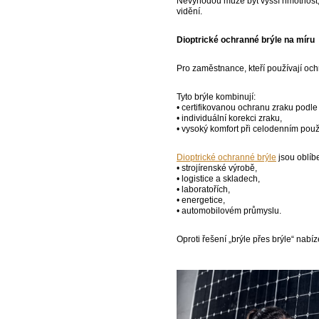
Nevýhodou může být vyšší hmotnost, 
vidění.
Dioptrické ochranné brýle na míru
Pro zaměstnance, kteří používají och
Tyto brýle kombinují:
• certifikovanou ochranu zraku podl
• individuální korekci zraku,
• vysoký komfort při celodenním použ
Dioptrické ochranné brýle
jsou oblíb
• strojírenské výrobě,
• logistice a skladech,
• laboratořích,
• energetice,
• automobilovém průmyslu.
Oproti řešení „brýle přes brýle“ nabíz