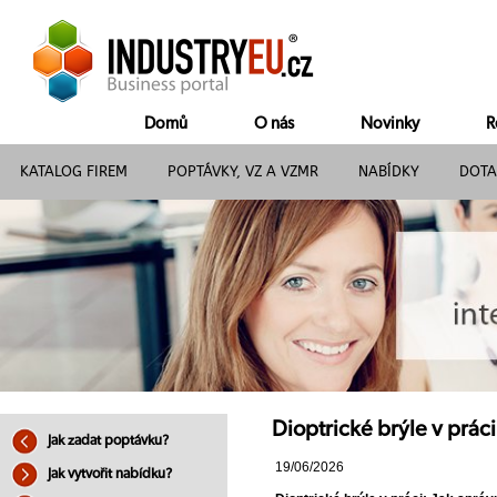
Domů
O nás
Novinky
R
KATALOG FIREM
POPTÁVKY, VZ A VZMR
NABÍDKY
DOTA
Dioptrické brýle v práci
Jak zadat poptávku?
19/06/2026
Jak vytvořit nabídku?