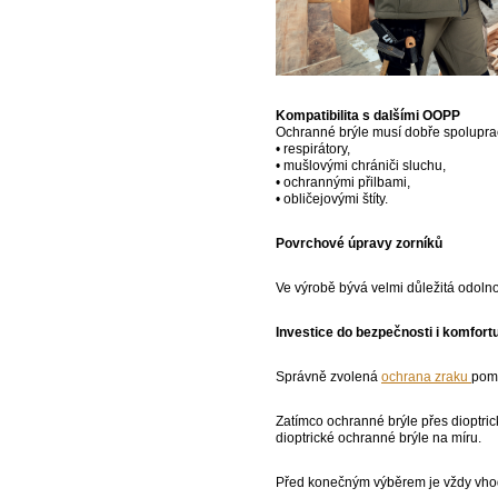
Kompatibilita s dalšími OOPP
Ochranné brýle musí dobře spoluprac
• respirátory,
• mušlovými chrániči sluchu,
• ochrannými přilbami,
• obličejovými štíty.
Povrchové úpravy zorníků
Ve výrobě bývá velmi důležitá odolnos
Investice do bezpečnosti i komfort
Správně zvolená
ochrana zraku
pomá
Zatímco ochranné brýle přes dioptric
dioptrické ochranné brýle na míru.
Před konečným výběrem je vždy vhodn