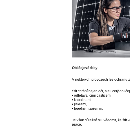
Obličejové štíty
V některých provozech lze ochranu zr
Štít chrání nejen oči, ale i celý obliče
• odlétávajícími částicemi,
• kapalinami,
• jiskrami,
• tepelným zářením.
Je však důležité si uvědomit, že ští
práce.