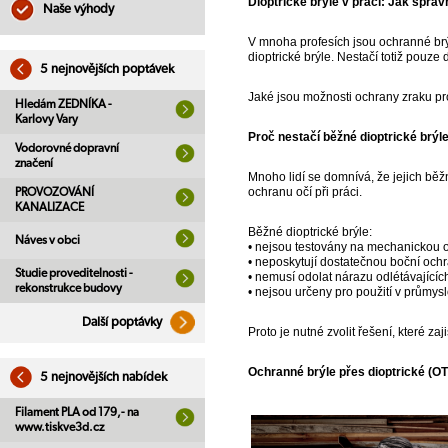
Dioptrické brýle v práci: Jak sprá
Naše výhody
V mnoha profesích jsou ochranné brý
dioptrické brýle. Nestačí totiž pouze
5 nejnovějších poptávek
Jaké jsou možnosti ochrany zraku pro 
Hledám ZEDNÍKA -
Karlovy Vary
Proč nestačí běžné dioptrické brýl
Vodorovné dopravní
značení
Mnoho lidí se domnívá, že jejich běž
ochranu očí při práci.
PROVOZOVÁNÍ
KANALIZACE
Běžné dioptrické brýle:
Náves v obci
• nejsou testovány na mechanickou o
• neposkytují dostatečnou boční och
Studie proveditelnosti -
• nemusí odolat nárazu odlétávajících
rekonstrukce budovy
• nejsou určeny pro použití v průmys
Další poptávky
Proto je nutné zvolit řešení, které za
Ochranné brýle přes dioptrické (O
5 nejnovějších nabídek
Filament PLA od 179,- na
www.tiskve3d.cz