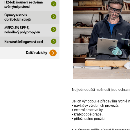
H2-lok šroubení se dvěma
svěrnými prstenci
Opravy a servis
obráběcích strojů
MEPOLEN S PP-S,
nehořlavý polypropylen
Konstrukční legovaná ocel
Další nabídky
Nejjednodušší možností jsou ochrann
Jejich výhodou je především rychlé n
• návštěvy výrobních provozů,
• externí pracovníky,
• krátkodobé práce,
• příležitostné použití.