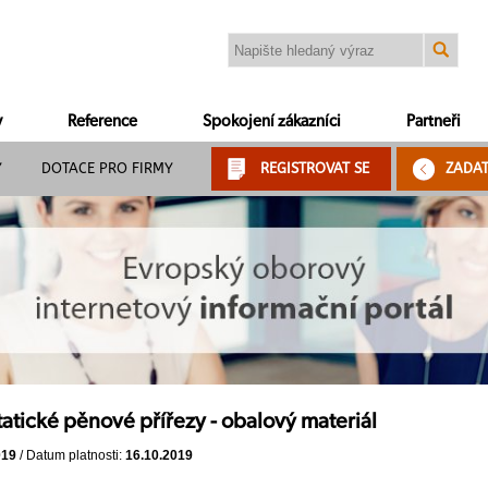
y
Reference
Spokojení zákazníci
Partneři
Y
DOTACE PRO FIRMY
REGISTROVAT SE
ZADA
atické pěnové přířezy - obalový materiál
019
/ Datum platnosti:
16.10.2019