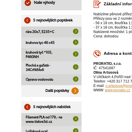
Naše výhody
Základní info
Nabízíme pěnové přířezy,
Přířezy jsou ve 2 rozmě
5 nejnovějších poptávek
- 56 x 18 cm, tloušťka 1
- 37 x 18 cm, tloušťka 1
Nabízené množství: 1 p
rúra 20x7, E235+C
Cena: dohodou
kruhova tyc 46 c45
kruhová tyč *105,
Adresa a kont
P460NH
PRORATIO, s.r.o.
Plochá a guľatá -
IČ: 47541687
34CrNiMo6
Olina Artusová
V Uličkách 4,Poříčí na
Oprava vodovodu
Telefon: +420 317 712 
E-mail:
o.artusova@pror
WWW:
www.proratio.cz
Další poptávky
5 nejnovějších nabídek
Filament PLA od 179,- na
www.tiskve3d.cz
Ložisková ocel