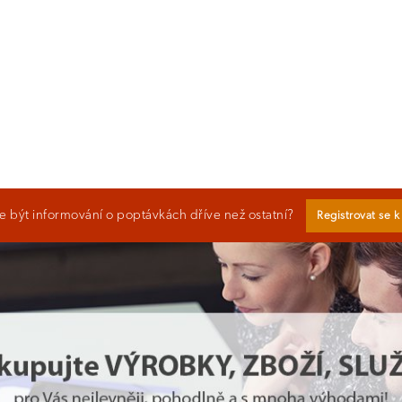
 být informování o poptávkách dříve než ostatní?
Registrovat se 