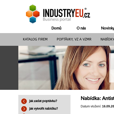
Domů
O nás
Novink
KATALOG FIREM
POPTÁVKY, VZ A VZMR
NABÍDK
Nabídka: Antist
Jak zadat poptávku?
Datum vložení:
16.09.2
Jak vytvořit nabídku?