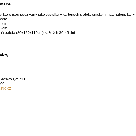
rmace
 které jsou používány jako výstelka v kartonech s elektronickým materiálem, který n
rech:
,5 cm
,5 cm
lná paleta (80x120x110cm) každých 30-45 dní.
akty
d Sázavou,25721
706
atio.cz