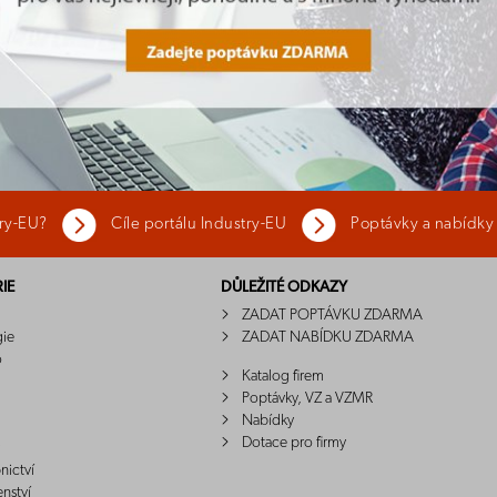
try-EU?
Cíle portálu Industry-EU
Poptávky a nabídky
IE
DŮLEŽITÉ ODKAZY
ZADAT POPTÁVKU ZDARMA
gie
ZADAT NABÍDKU ZDARMA
o
Katalog firem
Poptávky, VZ a VZMR
Nabídky
Dotace pro firmy
nictví
enství