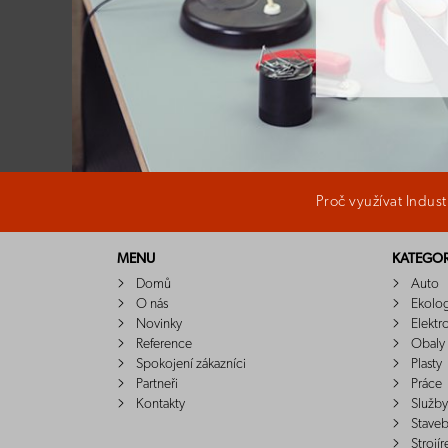
Proč využívat Indus
MENU
KATEGOR
Domů
Auto
O nás
Ekolo
Novinky
Elektr
Reference
Obaly
Spokojení zákazníci
Plasty
Partneři
Práce
Kontakty
Služby
Staveb
Strojír