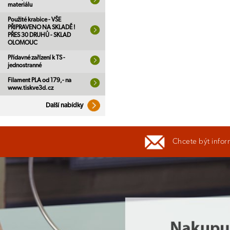
materiálu
Použité krabice - VŠE
PŘIPRAVENO NA SKLADĚ !
PŘES 30 DRUHŮ - SKLAD
OLOMOUC
Přídavné zařízení k TS -
jednostranné
Filament PLA od 179,- na
www.tiskve3d.cz
Další nabídky
Chcete být infor