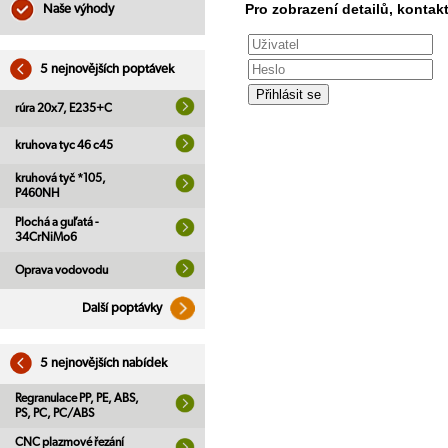
Pro zobrazení detailů, kontakt
Naše výhody
5 nejnovějších poptávek
rúra 20x7, E235+C
kruhova tyc 46 c45
kruhová tyč *105,
P460NH
Plochá a guľatá -
34CrNiMo6
Oprava vodovodu
Další poptávky
5 nejnovějších nabídek
Regranulace PP, PE, ABS,
PS, PC, PC/ABS
CNC plazmové řezání