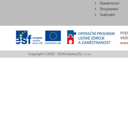
Stavebnictví
Strojírenství
Svařování
Copyright © 2002 - 2026 Industry EU, s.r.o.