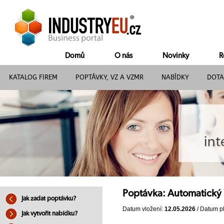
Domů
O nás
Novinky
R
KATALOG FIREM
POPTÁVKY, VZ A VZMR
NABÍDKY
DOTA
Poptávka: Automatický b
Jak zadat poptávku?
Datum vložení:
12.05.2026
/ Datum pl
Jak vytvořit nabídku?