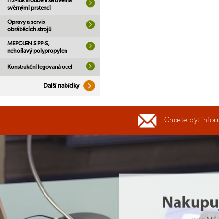
H2-lok šroubení se dvěma
svěrnými prstenci
Opravy a servis
obráběcích strojů
MEPOLEN S PP-S,
nehořlavý polypropylen
Konstrukční legovaná ocel
Další nabídky
Chcete být infor