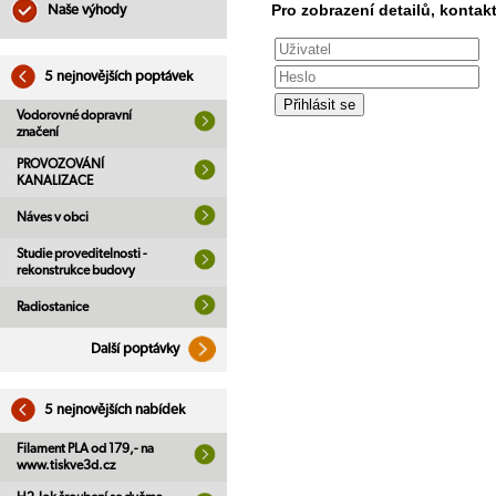
Pro zobrazení detailů, kontakt
Naše výhody
5 nejnovějších poptávek
Vodorovné dopravní
značení
PROVOZOVÁNÍ
KANALIZACE
Náves v obci
Studie proveditelnosti -
rekonstrukce budovy
Radiostanice
Další poptávky
5 nejnovějších nabídek
Filament PLA od 179,- na
www.tiskve3d.cz