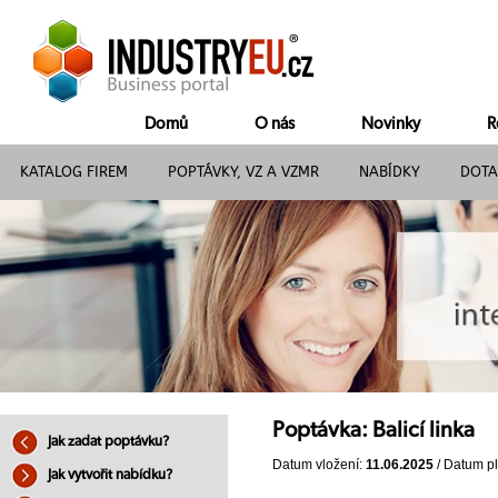
Domů
O nás
Novinky
R
KATALOG FIREM
POPTÁVKY, VZ A VZMR
NABÍDKY
DOTA
Poptávka: Balicí linka
Jak zadat poptávku?
Datum vložení:
11.06.2025
/ Datum pl
Jak vytvořit nabídku?