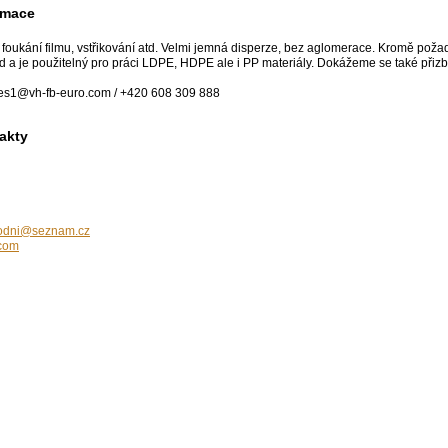
rmace
 foukání filmu, vstřikování atd. Velmi jemná disperze, bez aglomerace. Kromě poža
 a je použitelný pro práci LDPE, HDPE ale i PP materiály. Dokážeme se také př
ales1@vh-fb-euro.com / +420 608 309 888
akty
hodni@seznam.cz
.com