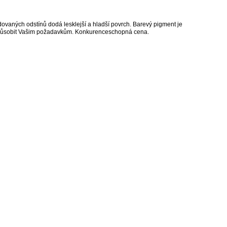
dovaných odstínů dodá lesklejší a hladší povrch. Barevý pigment je
izbůsobit Vašim požadavkům. Konkurenceschopná cena.