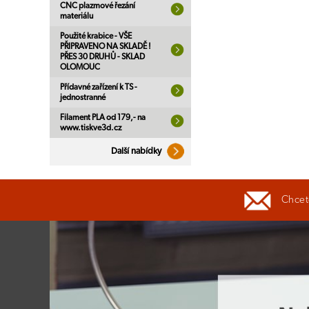
CNC plazmové řezání
materiálu
Použité krabice - VŠE
PŘIPRAVENO NA SKLADĚ !
PŘES 30 DRUHŮ - SKLAD
OLOMOUC
Přídavné zařízení k TS -
jednostranné
Filament PLA od 179,- na
www.tiskve3d.cz
Další nabídky
Chcete