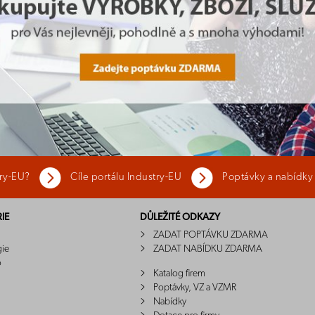
try-EU?
Cíle portálu Industry-EU
Poptávky a nabídky
IE
DŮLEŽITÉ ODKAZY
ZADAT POPTÁVKU ZDARMA
gie
ZADAT NABÍDKU ZDARMA
o
Katalog firem
Poptávky, VZ a VZMR
Nabídky