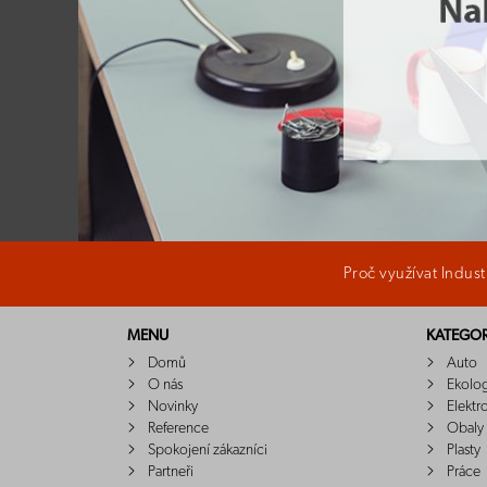
Proč využívat Indus
MENU
KATEGOR
Domů
Auto
O nás
Ekolo
Novinky
Elektr
Reference
Obaly
Spokojení zákazníci
Plasty
Partneři
Práce