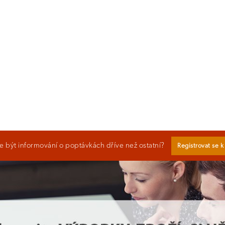
 být informování o poptávkách dříve než ostatní?
Registrovat se 