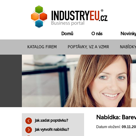
Domů
O nás
Novink
KATALOG FIREM
POPTÁVKY, VZ A VZMR
NABÍDK
Nabídka: Bare
Jak zadat poptávku?
Datum vložení:
09.11.2
Jak vytvořit nabídku?