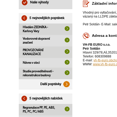
Naše výhody
Základní info
Vhodný pro vytlačování,
vázaný na LLDPE základ
5 nejnovějších poptávek
Petr Soldán- E-Mail: s
Hledám ZEDNÍKA -
Karlovy Vary
Adresa a kont
Vodorovné dopravní
značení
VH-FB EURO s.r.o.
Petr Soldán
PROVOZOVÁNÍ
Hlavní 329/78,Aš,35201
KANALIZACE
Telefon: 608309888
E-mail:
vh-fb-euro.obc
Náves v obci
WWW:
www.vh-fb-euro
Studie proveditelnosti -
rekonstrukce budovy
Další poptávky
5 nejnovějších nabídek
Regranulace PP, PE, ABS,
PS, PC, PC/ABS