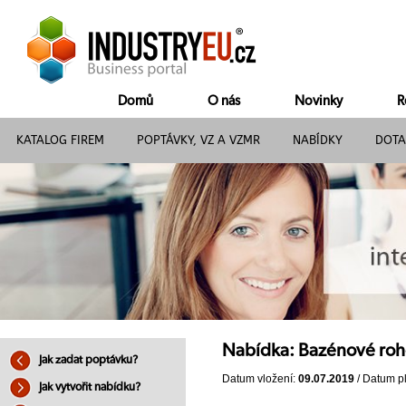
Domů
O nás
Novinky
R
KATALOG FIREM
POPTÁVKY, VZ A VZMR
NABÍDKY
DOTA
Nabídka: Bazénové ro
Jak zadat poptávku?
Datum vložení:
09.07.2019
/ Datum pl
Jak vytvořit nabídku?