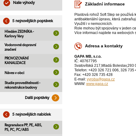
Naše výhody
Základní informace
Plastová rohož Soft Step se používá 
antibakteriální úpravu, která zabraňu
5 nejnovějších poptávek
Využití i v nemocnicích.
Role mohou být spojovány v jeden ce
Hledám ZEDNÍKA -
Více informací najdete na webových s
Karlovy Vary
Vodorovné dopravní
Adresa a kontakty
značení
GAPA MB, s.r.o.
PROVOZOVÁNÍ
IČ: 40767795
KANALIZACE
Svatovítská 217,Mladá Boleslav,293 
Telefon: +420 326 721 006, 326 735
Náves v obci
Fax: +420 326 735 428
E-mail:
vyroba@gapa.cz
Studie proveditelnosti -
WWW:
www.gapa.cz
rekonstrukce budovy
Další poptávky
5 nejnovějších nabídek
Regranulace PP, PE, ABS,
PS, PC, PC/ABS