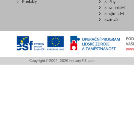
Kontakty
Služby
Stavebnictví
Strojírenství
Svařování
Copyright © 2002 - 2026 Industry EU, s.r.o.