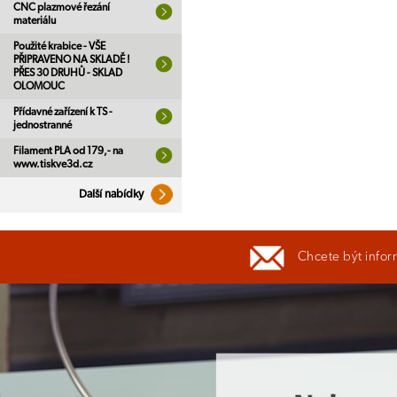
CNC plazmové řezání
materiálu
Použité krabice - VŠE
PŘIPRAVENO NA SKLADĚ !
PŘES 30 DRUHŮ - SKLAD
OLOMOUC
Přídavné zařízení k TS -
jednostranné
Filament PLA od 179,- na
www.tiskve3d.cz
Další nabídky
Chcete být infor