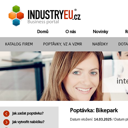
Domů
O nás
Novinky
R
KATALOG FIREM
POPTÁVKY, VZ A VZMR
NABÍDKY
DOTA
Poptávka: Bikepark
Jak zadat poptávku?
Datum vložení:
14.03.2025
/ Datum pl
Jak vytvořit nabídku?