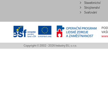
Stavebnictví
Strojírenství
Svařování
Copyright © 2002 - 2026 Industry EU, s.r.o.