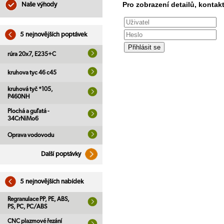
Pro zobrazení detailů, kontakt
Naše výhody
5 nejnovějších poptávek
rúra 20x7, E235+C
kruhova tyc 46 c45
kruhová tyč *105,
P460NH
Plochá a guľatá -
34CrNiMo6
Oprava vodovodu
Další poptávky
5 nejnovějších nabídek
Regranulace PP, PE, ABS,
PS, PC, PC/ABS
CNC plazmové řezání