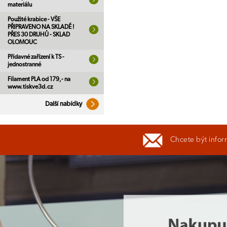
materiálu
Použité krabice - VŠE
PŘIPRAVENO NA SKLADĚ !
PŘES 30 DRUHŮ - SKLAD
OLOMOUC
Přídavné zařízení k TS -
jednostranné
Filament PLA od 179,- na
www.tiskve3d.cz
Další nabídky
Chcete být infor