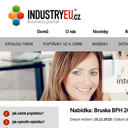
Domů
O nás
Novinky
R
KATALOG FIREM
POPTÁVKY, VZ A VZMR
NABÍDKY
DOTA
Nabídka: Bruska BPH 
Jak zadat poptávku?
Datum vložení:
10.12.2018
/ Datum pl
Jak vytvořit nabídku?