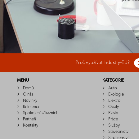
Proč využívat Industry-EU?
MENU
KATEGORIE
Domů
Auto
O nás
Ekologie
Novinky
Elektro
Reference
Obaly
Spokojení zákazníci
Plasty
Partneři
Práce
Kontakty
Služby
Stavebnictví
Strojírenství