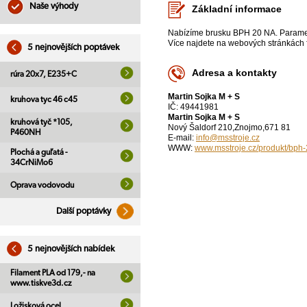
Naše výhody
Základní informace
Nabízíme brusku BPH 20 NA. Parametr
Více najdete na webových stránkách f
5 nejnovějších poptávek
Adresa a kontakty
rúra 20x7, E235+C
Martin Sojka M + S
kruhova tyc 46 c45
IČ: 49441981
Martin Sojka M + S
kruhová tyč *105,
Nový Šaldorf 210,Znojmo,671 81
P460NH
E-mail:
info@msstroje.cz
WWW:
www.msstroje.cz/produkt/bph-
Plochá a guľatá -
34CrNiMo6
Oprava vodovodu
Další poptávky
5 nejnovějších nabídek
Filament PLA od 179,- na
www.tiskve3d.cz
Ložisková ocel