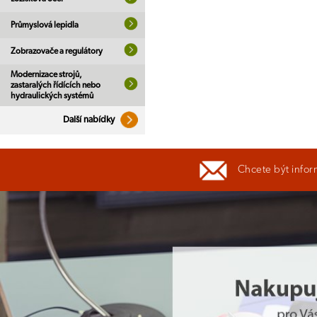
Průmyslová lepidla
Zobrazovače a regulátory
Modernizace strojů,
zastaralých řídících nebo
hydraulických systémů
Další nabídky
Chcete být infor