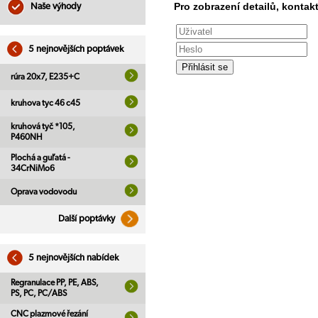
Pro zobrazení detailů, kontakt
Naše výhody
5 nejnovějších poptávek
rúra 20x7, E235+C
kruhova tyc 46 c45
kruhová tyč *105,
P460NH
Plochá a guľatá -
34CrNiMo6
Oprava vodovodu
Další poptávky
5 nejnovějších nabídek
Regranulace PP, PE, ABS,
PS, PC, PC/ABS
CNC plazmové řezání