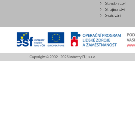
Stavebnictví
Strojírenství
Svařování
Copyright © 2002 - 2026 Industry EU, s.r.o.