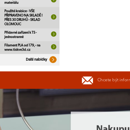
materiálu
Použité krabice - VŠE
PŘIPRAVENO NA SKLADĚ !
PŘES 30 DRUHŮ - SKLAD
OLOMOUC
Přídavné zařízení k TS -
jednostranné
Filament PLA od 179,- na
www.tiskve3d.cz
Další nabídky
Chcete být infor