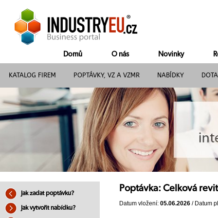
Domů
O nás
Novinky
R
KATALOG FIREM
POPTÁVKY, VZ A VZMR
NABÍDKY
DOTA
Poptávka: Celková revit
Jak zadat poptávku?
Datum vložení:
05.06.2026
/ Datum pl
Jak vytvořit nabídku?