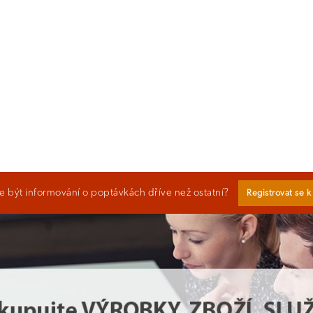
 být informování o poptávkách dříve než ostatní?
Registrovat se 