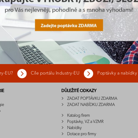
try-EU?
Cíle portálu Industry-EU
Poptávky a nabídky
IE
DŮLEŽITÉ ODKAZY
ZADAT POPTÁVKU ZDARMA
gie
ZADAT NABÍDKU ZDARMA
o
Katalog firem
Poptávky, VZ a VZMR
Nabídky
Dotace pro firmy