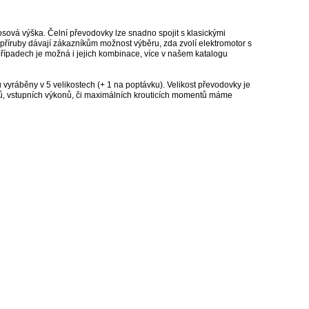
 osová výška. Čelní převodovky lze snadno spojit s klasickými
příruby dávají zákazníkům možnost výběru, zda zvolí elektromotor s
 případech je možná i jejich kombinace, více v našem katalogu
ráběny v 5 velikostech (+ 1 na poptávku). Velikost převodovky je
ů, vstupních výkonů, či maximálních krouticích momentů máme