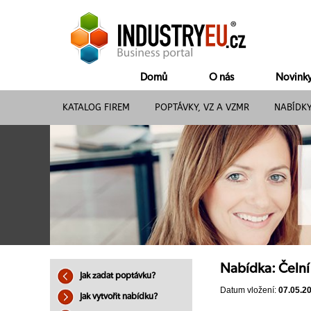
Domů
O nás
Novink
KATALOG FIREM
POPTÁVKY, VZ A VZMR
NABÍDK
Nabídka: Čeln
Jak zadat poptávku?
Datum vložení:
07.05.2
Jak vytvořit nabídku?