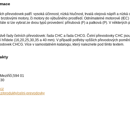
rmace
ch převodovek patří: vysoká účinnost, nízká hlučnost, trvalá olejová náplň a nízká
 brzdovými motory, či motory do výbušného prostředí. Odnímatelné motorové (IEC) 
ále si lze vybrat ze dvou typů provedení: přírubová (F) a patková (P). V některých
dvě řady čelních převodovek: řada CHC a řada CHCG. Čelní převodovky CHC jsou vy
 hřídele (16,20,25,30,35 a 40 mm). V případě potřeby vyšších převodových poměr
vodovek CHCG. Více v samostatném katalogu, který naleznete pod tímto textem.
akty
Meziříčí,594 01
030
.cz
cz/produkty/celni-prevodovky