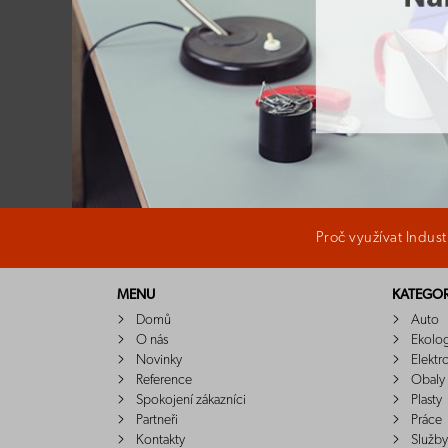
Proč využívat Indus
MENU
KATEGOR
Domů
Auto
O nás
Ekolo
Novinky
Elektr
Reference
Obaly
Spokojení zákazníci
Plasty
Partneři
Práce
Kontakty
Služby