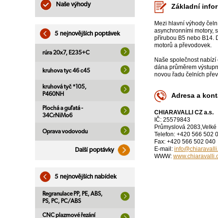
Naše výhody
Základní info
Mezi hlavní výhody čelní
asynchronními motory, s
5 nejnovějších poptávek
přírubou B5 nebo B14. D
motorů a převodovek.
rúra 20x7, E235+C
Naše společnost nabízí 
dána průměrem výstupní
kruhova tyc 46 c45
novou řadu čelních pře
kruhová tyč *105,
P460NH
Adresa a kont
Plochá a guľatá -
CHIARAVALLI CZ a.s.
34CrNiMo6
IČ: 25579843
Průmyslová 2083,Velké 
Oprava vodovodu
Telefon: +420 566 502 
Fax: +420 566 502 040
E-mail:
info@chiaravalli
Další poptávky
WWW:
www.chiaravalli.
5 nejnovějších nabídek
Regranulace PP, PE, ABS,
PS, PC, PC/ABS
CNC plazmové řezání