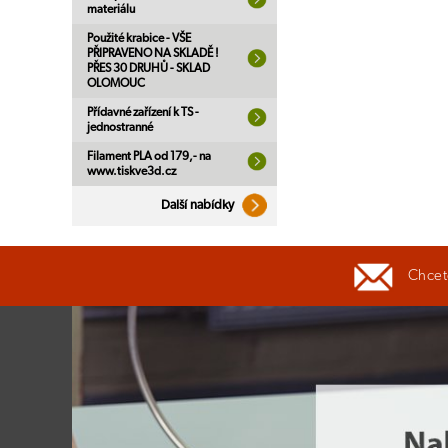
materiálu
Použité krabice - VŠE
PŘIPRAVENO NA SKLADĚ !
PŘES 30 DRUHŮ - SKLAD
OLOMOUC
Přídavné zařízení k TS -
jednostranné
Filament PLA od 179,- na
www.tiskve3d.cz
Další nabídky
Chcete