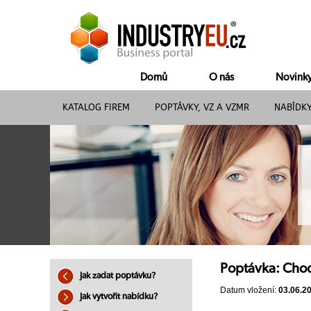
Domů
O nás
Novink
KATALOG FIREM
POPTÁVKY, VZ A VZMR
NABÍDK
Poptávka: Cho
Jak zadat poptávku?
Datum vložení:
03.06.2
Jak vytvořit nabídku?