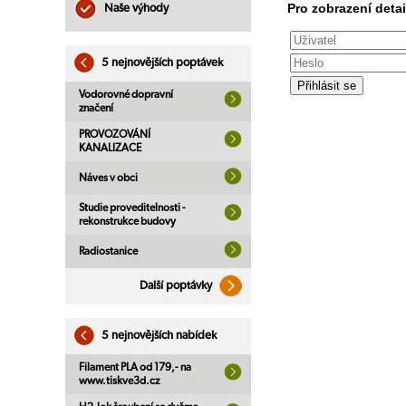
Pro zobrazení detai
Naše výhody
5 nejnovějších poptávek
Vodorovné dopravní
značení
PROVOZOVÁNÍ
KANALIZACE
Náves v obci
Studie proveditelnosti -
rekonstrukce budovy
Radiostanice
Další poptávky
5 nejnovějších nabídek
Filament PLA od 179,- na
www.tiskve3d.cz