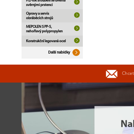
H2-lok šroubení se dvěma
svěrnými prstenci
Opravy a servis
obráběcích strojů
MEPOLEN S PP-S,
nehořlavý polypropylen
Konstrukční legovaná ocel
Další nabídky
Chcete