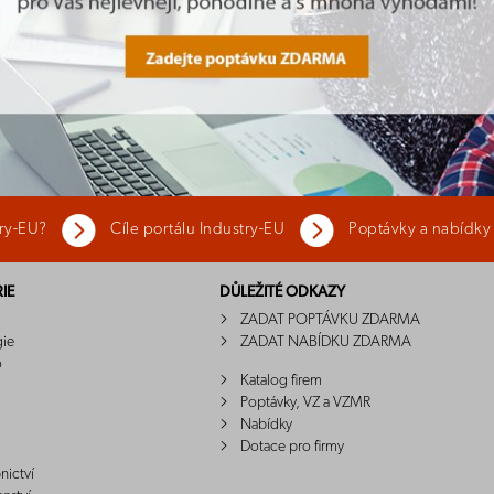
try-EU?
Cíle portálu Industry-EU
Poptávky a nabídky
IE
DŮLEŽITÉ ODKAZY
ZADAT POPTÁVKU ZDARMA
gie
ZADAT NABÍDKU ZDARMA
o
Katalog firem
Poptávky, VZ a VZMR
Nabídky
Dotace pro firmy
nictví