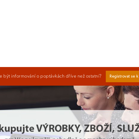
 být informování o poptávkách dříve než ostatní?
Registrovat se 