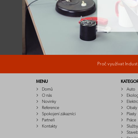
Proč využívat Indus
MENU
KATEGOR
Domů
Auto
O nás
Ekolo
Novinky
Elektr
Reference
Obaly
Spokojení zákazníci
Plasty
Partneři
Práce
Kontakty
Služby
Staveb