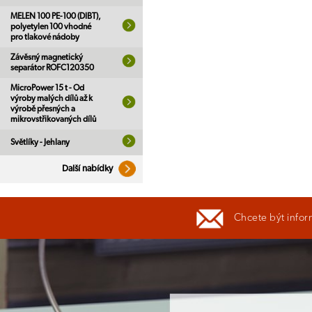
MELEN 100 PE-100 (DIBT),
polyetylen 100 vhodné
pro tlakové nádoby
Závěsný magnetický
separátor ROFC120350
MicroPower 15 t - Od
výroby malých dílů až k
výrobě přesných a
mikrovstřikovaných dílů
Světlíky - Jehlany
Další nabídky
Chcete být infor