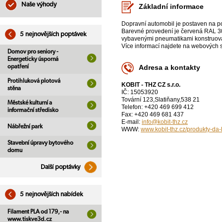
Naše výhody
Základní informace
Dopravní automobil je postaven na 
Barevné provedení je červená RAL 30
5 nejnovějších poptávek
vybavenými pneumatikami konstruova
Více informací najdete na webových s
Domov pro seniory -
Energeticky úsporná
opatření
Adresa a kontakty
Protihluková plotová
KOBIT - THZ CZ s.r.o.
stěna
IČ: 15053920
Tovární 123,Slatiňany,538 21
Městské kulturní a
Telefon: +420 469 699 412
informační středisko
Fax: +420 469 681 437
E-mail:
info@kobit-thz.cz
Nábřežní park
WWW:
www.kobit-thz.cz/produkty-da-
Stavební úpravy bytového
domu
Další poptávky
5 nejnovějších nabídek
Filament PLA od 179,- na
www.tiskve3d.cz