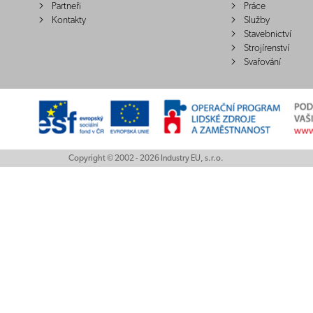
Partneři
Práce
Kontakty
Služby
Stavebnictví
Strojírenství
Svařování
Copyright © 2002 - 2026 Industry EU, s.r.o.