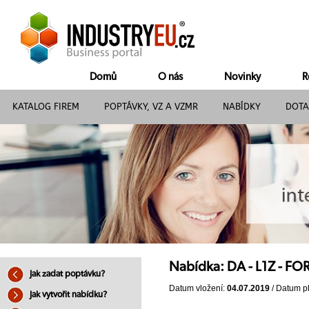
Domů
O nás
Novinky
R
KATALOG FIREM
POPTÁVKY, VZ A VZMR
NABÍDKY
DOTA
Nabídka: DA - L1Z - FO
Jak zadat poptávku?
Datum vložení:
04.07.2019
/ Datum pl
Jak vytvořit nabídku?