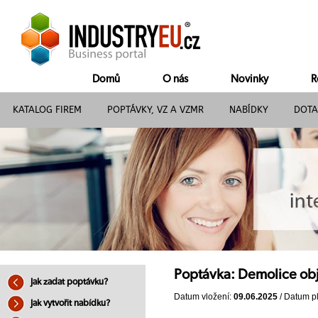
Domů
O nás
Novinky
R
KATALOG FIREM
POPTÁVKY, VZ A VZMR
NABÍDKY
DOTA
Poptávka: Demolice ob
Jak zadat poptávku?
Datum vložení:
09.06.2025
/ Datum pl
Jak vytvořit nabídku?