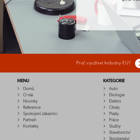
Proč využívat Industry-EU?
MENU
KATEGORIE
Domů
Auto
O nás
Ekologie
Novinky
Elektro
Reference
Obaly
Spokojení zákazníci
Plasty
Partneři
Práce
Kontakty
Služby
Stavebnictví
Strojírenství