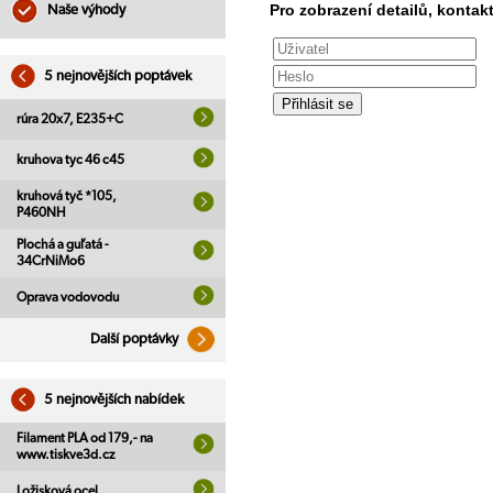
Pro zobrazení detailů, kontakt
Naše výhody
5 nejnovějších poptávek
rúra 20x7, E235+C
kruhova tyc 46 c45
kruhová tyč *105,
P460NH
Plochá a guľatá -
34CrNiMo6
Oprava vodovodu
Další poptávky
5 nejnovějších nabídek
Filament PLA od 179,- na
www.tiskve3d.cz
Ložisková ocel