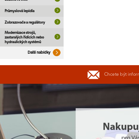
Průmyslová lepidla
Zobrazovače a regulátory
Modernizace strojů,
zastaralých řídících nebo
hydraulických systémů
Další nabídky
Chcete být infor