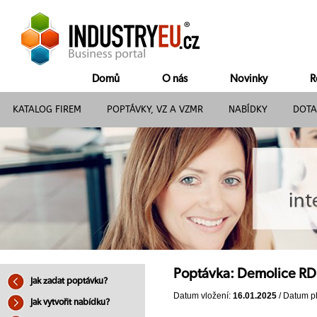
Domů
O nás
Novinky
R
KATALOG FIREM
POPTÁVKY, VZ A VZMR
NABÍDKY
DOTA
Poptávka: Demolice RD
Jak zadat poptávku?
Datum vložení:
16.01.2025
/ Datum pl
Jak vytvořit nabídku?