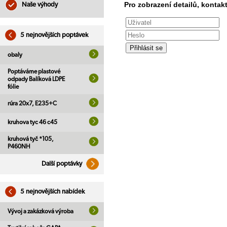
Pro zobrazení detailů, kontakt
Naše výhody
5 nejnovějších poptávek
obaly
Poptáváme plastové
odpady Balíková LDPE
fólie
rúra 20x7, E235+C
kruhova tyc 46 c45
kruhová tyč *105,
P460NH
Další poptávky
5 nejnovějších nabídek
Vývoj a zakázková výroba