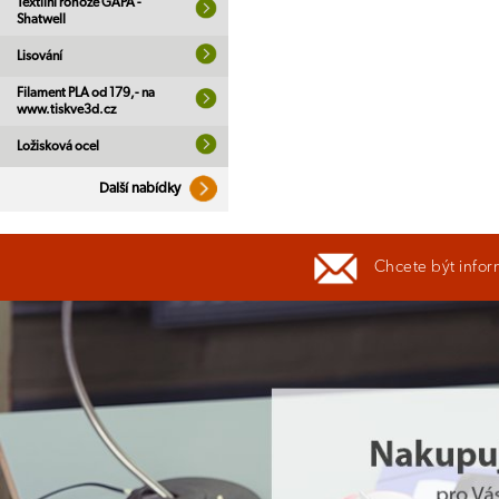
Textilní rohože GAPA -
Shatwell
Lisování
Filament PLA od 179,- na
www.tiskve3d.cz
Ložisková ocel
Další nabídky
Chcete být infor