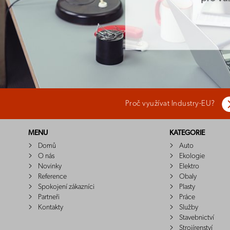
Proč využívat Industry-EU?
MENU
KATEGORIE
Domů
Auto
O nás
Ekologie
Novinky
Elektro
Reference
Obaly
Spokojení zákazníci
Plasty
Partneři
Práce
Kontakty
Služby
Stavebnictví
Strojírenství