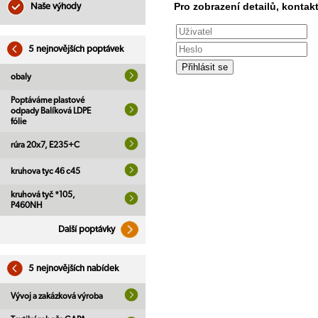
Pro zobrazení detailů, kontakt
Naše výhody
5 nejnovějších poptávek
obaly
Poptáváme plastové
odpady Balíková LDPE
fólie
rúra 20x7, E235+C
kruhova tyc 46 c45
kruhová tyč *105,
P460NH
Další poptávky
5 nejnovějších nabídek
Vývoj a zakázková výroba