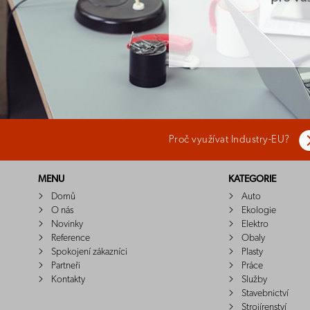
Proč využívat Industry-EU?
MENU
KATEGORIE
Domů
Auto
O nás
Ekologie
Novinky
Elektro
Reference
Obaly
Spokojení zákazníci
Plasty
Partneři
Práce
Kontakty
Služby
Stavebnictví
Strojírenství