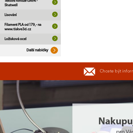
Textilní rohože GAPA -
Shatwell
Lisování
Filament PLA od 179,- na
www.tiskve3d.cz
Ložisková ocel
Další nabídky
Chcete být infor