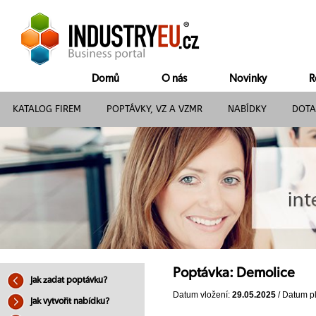
Domů
O nás
Novinky
R
KATALOG FIREM
POPTÁVKY, VZ A VZMR
NABÍDKY
DOTA
Poptávka: Demolice
Jak zadat poptávku?
Datum vložení:
29.05.2025
/ Datum pl
Jak vytvořit nabídku?