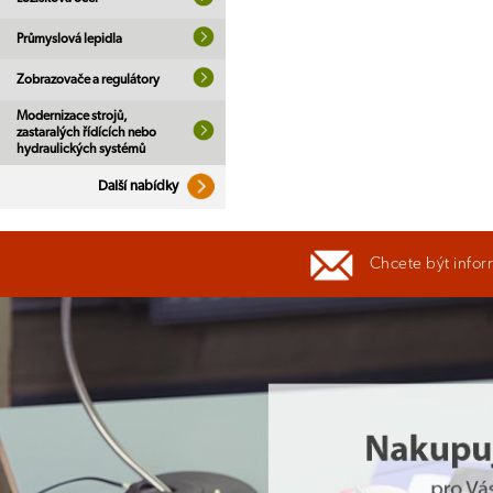
Průmyslová lepidla
Zobrazovače a regulátory
Modernizace strojů,
zastaralých řídících nebo
hydraulických systémů
Další nabídky
Chcete být infor