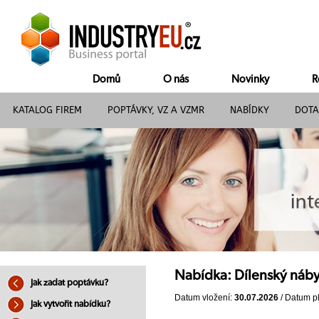
Domů
O nás
Novinky
R
KATALOG FIREM
POPTÁVKY, VZ A VZMR
NABÍDKY
DOTA
Nabídka: Dílenský náb
Jak zadat poptávku?
Datum vložení:
30.07.2026
/ Datum pl
Jak vytvořit nabídku?