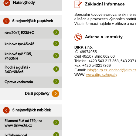
Naše výhody
Základní informace
Speciální kovové svařované skříně se
dílnách a provozech výrobních podni
5 nejnovějších poptávek
Více informací najdete v příloze a na
rúra 20x7, E235+C
Adresa a kontakty
kruhova tyc 46 c45
DIRP, s.r.o.
IČ: 49974955
kruhová tyč *105,
Cejl 40/107,Brno,602 00
P460NH
Telefon: +420 543 217 368, 543 237
Fax: +420 543217369
Plochá a guľatá -
E-mail:
info@dirp.cz, obchod@dirp.c
34CrNiMo6
WWW:
www.dirp.cz/regaly
Oprava vodovodu
Další poptávky
5 nejnovějších nabídek
Filament PLA od 179,- na
www.tiskve3d.cz
Ložisková ocel