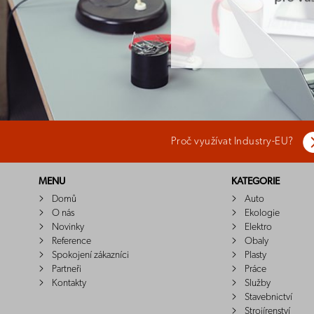
Proč využívat Industry-EU?
MENU
KATEGORIE
Domů
Auto
O nás
Ekologie
Novinky
Elektro
Reference
Obaly
Spokojení zákazníci
Plasty
Partneři
Práce
Kontakty
Služby
Stavebnictví
Strojírenství