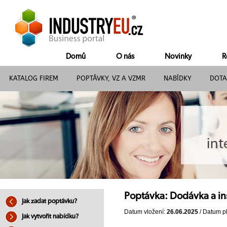
Domů
O nás
Novinky
R
KATALOG FIREM
POPTÁVKY, VZ A VZMR
NABÍDKY
DOTA
Poptávka: Dodávka a in
Jak zadat poptávku?
Datum vložení:
26.06.2025
/ Datum pl
Jak vytvořit nabídku?