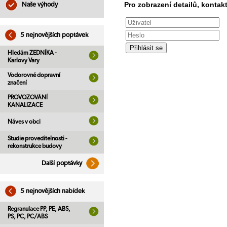
Pro zobrazení detailů, kontakt
Naše výhody
5 nejnovějších poptávek
Hledám ZEDNÍKA -
Karlovy Vary
Vodorovné dopravní
značení
PROVOZOVÁNÍ
KANALIZACE
Náves v obci
Studie proveditelnosti -
rekonstrukce budovy
Další poptávky
5 nejnovějších nabídek
Regranulace PP, PE, ABS,
PS, PC, PC/ABS