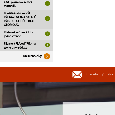
CNC plazmové řezání
materiálu
Použité krabice - VŠE
PŘIPRAVENO NA SKLADĚ !
PŘES 30 DRUHŮ - SKLAD
OLOMOUC
Přídavné zařízení k TS -
jednostranné
Filament PLA od 179,- na
www.tiskve3d.cz
Další nabídky
Chcete být infor