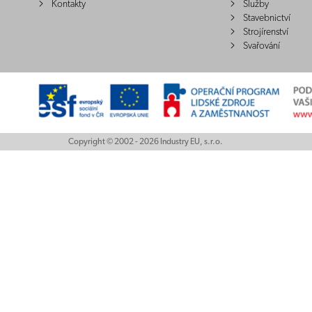
Kontakty
Služby
Stavebnictví
Strojírenství
Svařování
Copyright © 2002 - 2026 Industry EU, s.r.o.