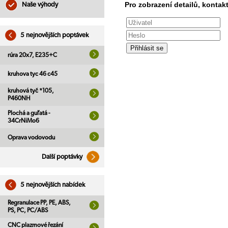
Pro zobrazení detailů, kontakt
Naše výhody
5 nejnovějších poptávek
rúra 20x7, E235+C
kruhova tyc 46 c45
kruhová tyč *105,
P460NH
Plochá a guľatá -
34CrNiMo6
Oprava vodovodu
Další poptávky
5 nejnovějších nabídek
Regranulace PP, PE, ABS,
PS, PC, PC/ABS
CNC plazmové řezání