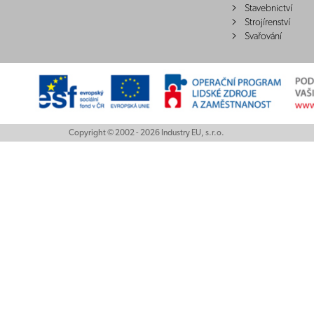
Stavebnictví
Strojírenství
Svařování
Copyright © 2002 - 2026 Industry EU, s.r.o.