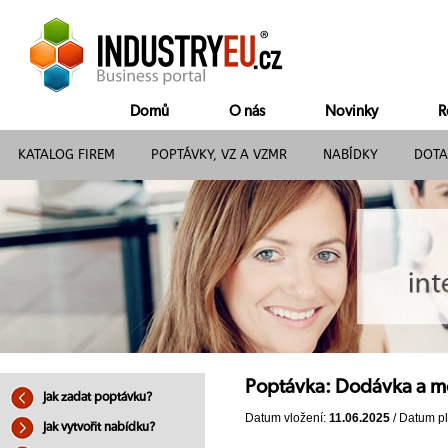
Domů
O nás
Novinky
R
KATALOG FIREM
POPTÁVKY, VZ A VZMR
NABÍDKY
DOTA
Poptávka: Dodávka a mo
Jak zadat poptávku?
Datum vložení:
11.06.2025
/ Datum pl
Jak vytvořit nabídku?