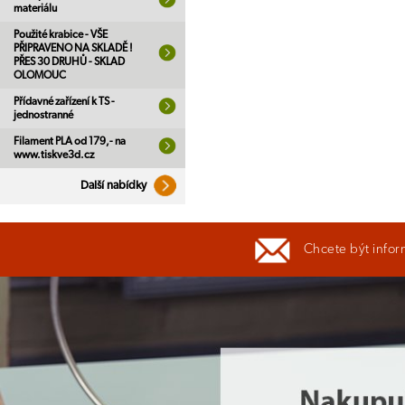
materiálu
Použité krabice - VŠE
PŘIPRAVENO NA SKLADĚ !
PŘES 30 DRUHŮ - SKLAD
OLOMOUC
Přídavné zařízení k TS -
jednostranné
Filament PLA od 179,- na
www.tiskve3d.cz
Další nabídky
Chcete být infor