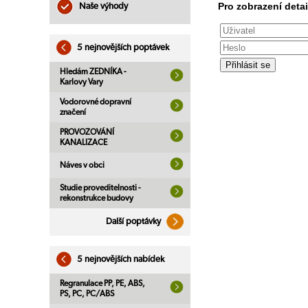
Pro zobrazení detai
Naše výhody
5 nejnovějších poptávek
Hledám ZEDNÍKA -
Karlovy Vary
Vodorovné dopravní
značení
PROVOZOVÁNÍ
KANALIZACE
Náves v obci
Studie proveditelnosti -
rekonstrukce budovy
Další poptávky
5 nejnovějších nabídek
Regranulace PP, PE, ABS,
PS, PC, PC/ABS