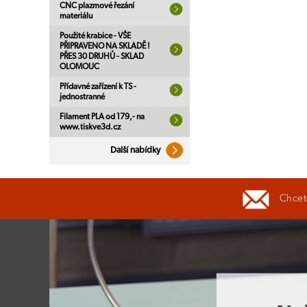
CNC plazmové řezání
materiálu
Použité krabice - VŠE
PŘIPRAVENO NA SKLADĚ !
PŘES 30 DRUHŮ - SKLAD
OLOMOUC
Přídavné zařízení k TS -
jednostranné
Filament PLA od 179,- na
www.tiskve3d.cz
Další nabídky
Chcete