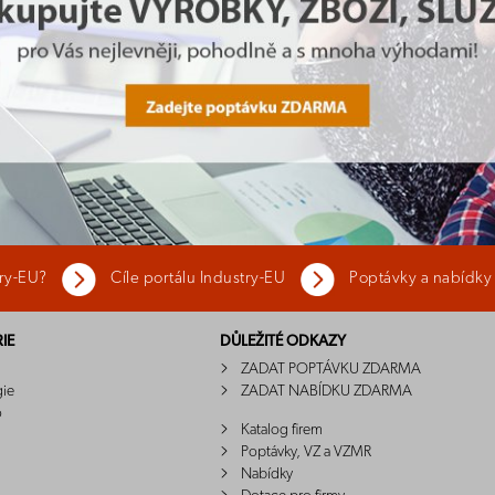
try-EU?
Cíle portálu Industry-EU
Poptávky a nabídky
IE
DŮLEŽITÉ ODKAZY
ZADAT POPTÁVKU ZDARMA
gie
ZADAT NABÍDKU ZDARMA
o
Katalog firem
Poptávky, VZ a VZMR
Nabídky