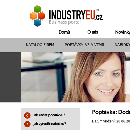
Domů
O nás
Novink
KATALOG FIREM
POPTÁVKY, VZ A VZMR
NABÍDK
Poptávka: Dodá
Jak zadat poptávku?
Datum vložení:
20.06.2
Jak vytvořit nabídku?