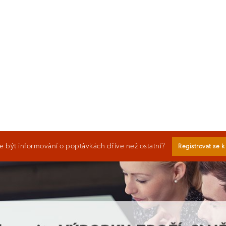
 být informování o poptávkách dříve než ostatní?
Registrovat se 