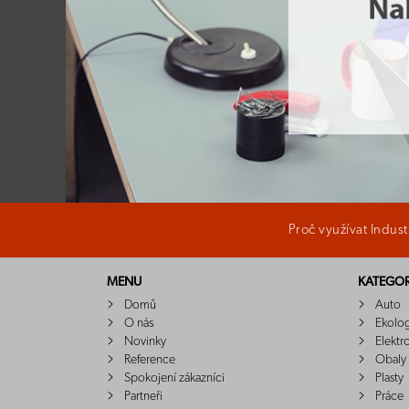
Proč využívat Indus
MENU
KATEGOR
Domů
Auto
O nás
Ekolo
Novinky
Elektr
Reference
Obaly
Spokojení zákazníci
Plasty
Partneři
Práce