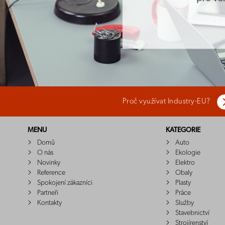
Proč využívat Industry-EU?
MENU
KATEGORIE
Domů
Auto
O nás
Ekologie
Novinky
Elektro
Reference
Obaly
Spokojení zákazníci
Plasty
Partneři
Práce
Kontakty
Služby
Stavebnictví
Strojírenství