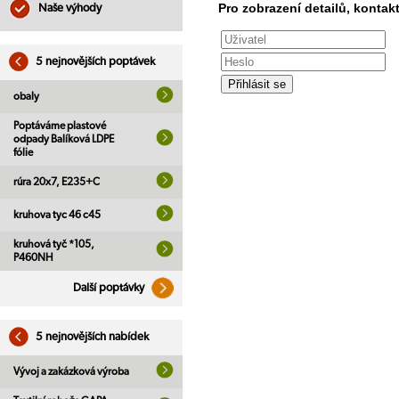
Pro zobrazení detailů, kontakt
Naše výhody
5 nejnovějších poptávek
obaly
Poptáváme plastové
odpady Balíková LDPE
fólie
rúra 20x7, E235+C
kruhova tyc 46 c45
kruhová tyč *105,
P460NH
Další poptávky
5 nejnovějších nabídek
Vývoj a zakázková výroba