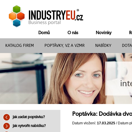
Domů
O nás
Novinky
R
KATALOG FIREM
POPTÁVKY, VZ A VZMR
NABÍDKY
DOTA
Poptávka: Dodávka dvo
Jak zadat poptávku?
Datum vložení:
17.03.2025
/ Datum pl
Jak vytvořit nabídku?