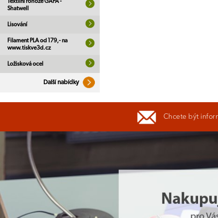
Textilní rohože GAPA -
Shatwell
Lisování
Filament PLA od 179,- na
www.tiskve3d.cz
Ložisková ocel
Další nabídky
Chcete být infor