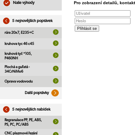
Pro zobrazení detailů, kontakt
Naše výhody
5 nejnovějších poptávek
rúra 20x7, E235+C
kruhova tyc 46 c45
kruhová tyč *105,
P460NH
Plochá a guľatá -
34CrNiMo6
Oprava vodovodu
Další poptávky
5 nejnovějších nabídek
Regranulace PP, PE, ABS,
PS, PC, PC/ABS
CNC plazmové řezání