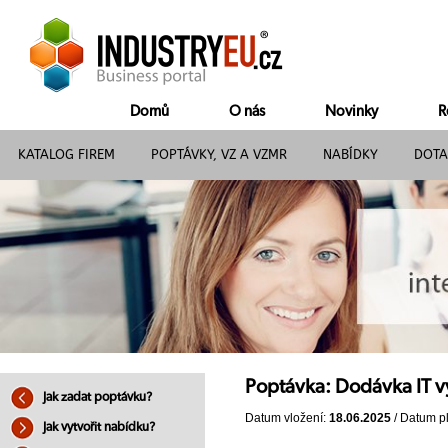
Domů
O nás
Novinky
R
KATALOG FIREM
POPTÁVKY, VZ A VZMR
NABÍDKY
DOTA
Poptávka: Dodávka IT 
Jak zadat poptávku?
Datum vložení:
18.06.2025
/ Datum pl
Jak vytvořit nabídku?