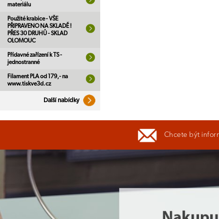
materiálu
Použité krabice - VŠE
PŘIPRAVENO NA SKLADĚ !
PŘES 30 DRUHŮ - SKLAD
OLOMOUC
Přídavné zařízení k TS -
jednostranné
Filament PLA od 179,- na
www.tiskve3d.cz
Další nabídky
Chcete být infor