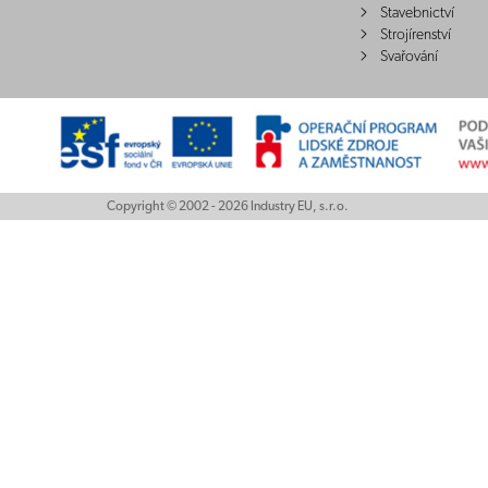
Stavebnictví
Strojírenství
Svařování
Copyright © 2002 - 2026 Industry EU, s.r.o.