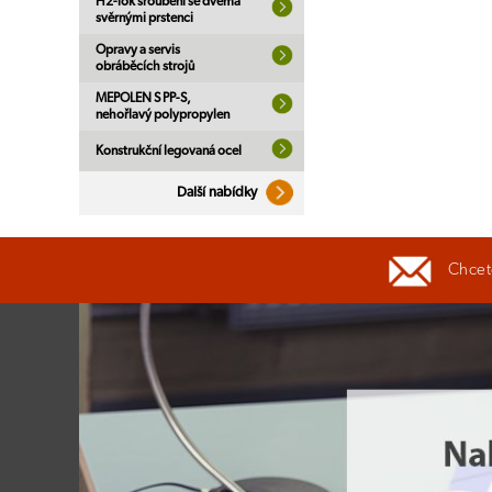
H2-lok šroubení se dvěma
svěrnými prstenci
Opravy a servis
obráběcích strojů
MEPOLEN S PP-S,
nehořlavý polypropylen
Konstrukční legovaná ocel
Další nabídky
Chcete