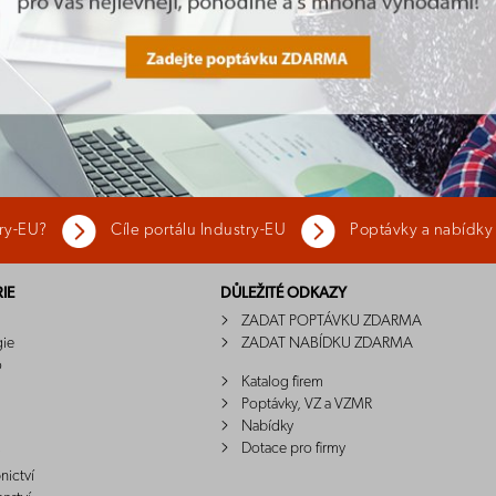
try-EU?
Cíle portálu Industry-EU
Poptávky a nabídky
IE
DŮLEŽITÉ ODKAZY
ZADAT POPTÁVKU ZDARMA
gie
ZADAT NABÍDKU ZDARMA
o
Katalog firem
Poptávky, VZ a VZMR
Nabídky
Dotace pro firmy
nictví