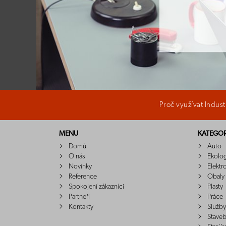
Proč využívat Indus
MENU
KATEGOR
Domů
Auto
O nás
Ekolo
Novinky
Elektr
Reference
Obaly
Spokojení zákazníci
Plasty
Partneři
Práce
Kontakty
Služby
Staveb