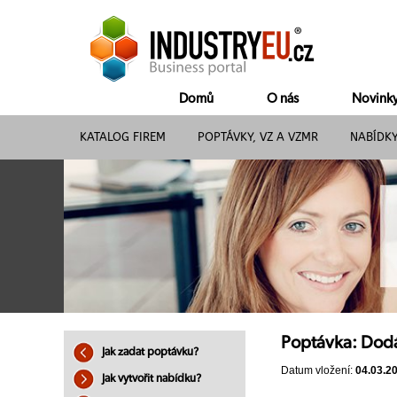
Domů
O nás
Novink
KATALOG FIREM
POPTÁVKY, VZ A VZMR
NABÍDK
Poptávka: Dodá
Jak zadat poptávku?
Datum vložení:
04.03.2
Jak vytvořit nabídku?