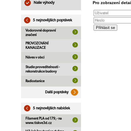
Pro zobrazení detai
Naše výhody
5 nejnovějších poptávek
Vodorovné dopravní
značení
PROVOZOVÁNÍ
KANALIZACE
Náves v obci
Studie proveditelnosti -
rekonstrukce budovy
Radiostanice
Další poptávky
5 nejnovějších nabídek
Filament PLA od 179,- na
www.tiskve3d.cz