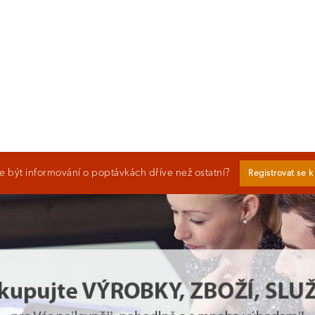
 být informování o poptávkách dříve než ostatní?
Registrovat se 