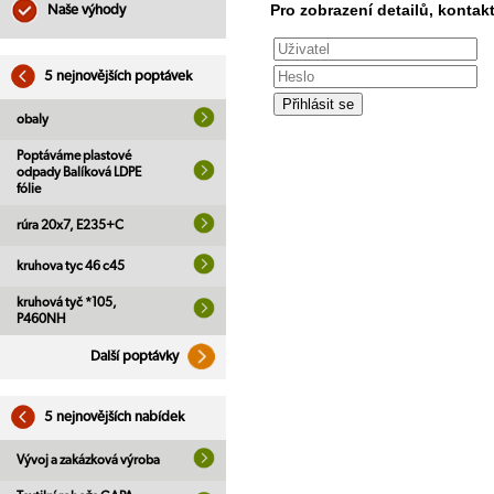
Pro zobrazení detailů, kontakt
Naše výhody
5 nejnovějších poptávek
obaly
Poptáváme plastové
odpady Balíková LDPE
fólie
rúra 20x7, E235+C
kruhova tyc 46 c45
kruhová tyč *105,
P460NH
Další poptávky
5 nejnovějších nabídek
Vývoj a zakázková výroba