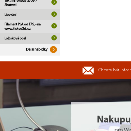
Textilní rohože GAPA -
Shatwell
Lisování
Filament PLA od 179,- na
www.tiskve3d.cz
Ložisková ocel
Další nabídky
Chcete být infor