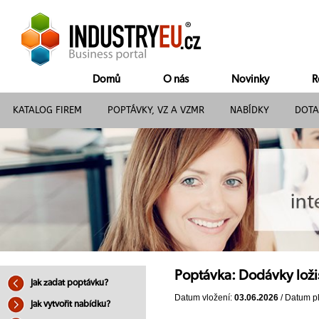
Domů
O nás
Novinky
R
KATALOG FIREM
POPTÁVKY, VZ A VZMR
NABÍDKY
DOTA
Poptávka: Dodávky loži
Jak zadat poptávku?
Datum vložení:
03.06.2026
/ Datum pl
Jak vytvořit nabídku?