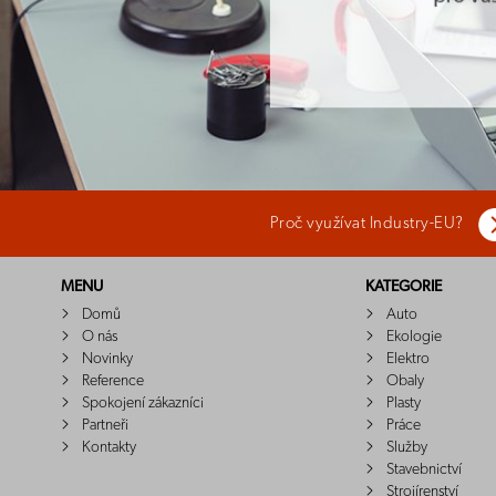
Proč využívat Industry-EU?
MENU
KATEGORIE
Domů
Auto
O nás
Ekologie
Novinky
Elektro
Reference
Obaly
Spokojení zákazníci
Plasty
Partneři
Práce
Kontakty
Služby
Stavebnictví
Strojírenství