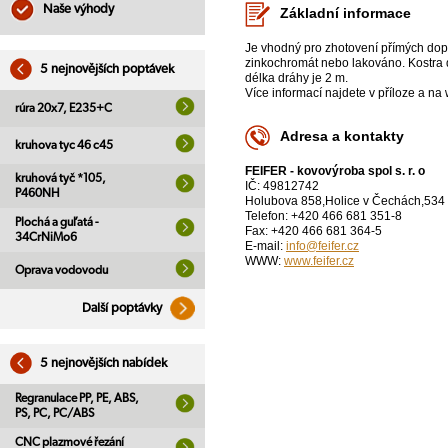
Naše výhody
Základní informace
Je vhodný pro zhotovení přímých dopr
zinkochromát nebo lakováno. Kostra 
5 nejnovějších poptávek
délka dráhy je 2 m.
Více informací najdete v příloze a na
rúra 20x7, E235+C
Adresa a kontakty
kruhova tyc 46 c45
FEIFER - kovovýroba spol s. r. o
kruhová tyč *105,
IČ: 49812742
P460NH
Holubova 858,Holice v Čechách,534
Telefon: +420 466 681 351-8
Plochá a guľatá -
Fax: +420 466 681 364-5
34CrNiMo6
E-mail:
info@feifer.cz
WWW:
www.feifer.cz
Oprava vodovodu
Další poptávky
5 nejnovějších nabídek
Regranulace PP, PE, ABS,
PS, PC, PC/ABS
CNC plazmové řezání