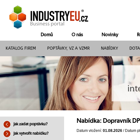
Domů
O nás
Novinky
R
KATALOG FIREM
POPTÁVKY, VZ A VZMR
NABÍDKY
DOTA
Nabídka: Dopravník DP-
Jak zadat poptávku?
Datum vložení:
01.08.2026
/ Datum pl
Jak vytvořit nabídku?