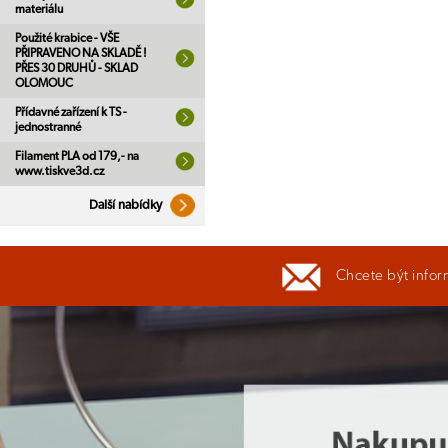
materiálu
Použité krabice - VŠE
PŘIPRAVENO NA SKLADĚ !
PŘES 30 DRUHŮ - SKLAD
OLOMOUC
Přídavné zařízení k TS -
jednostranné
Filament PLA od 179,- na
www.tiskve3d.cz
Další nabídky
Chcete být infor