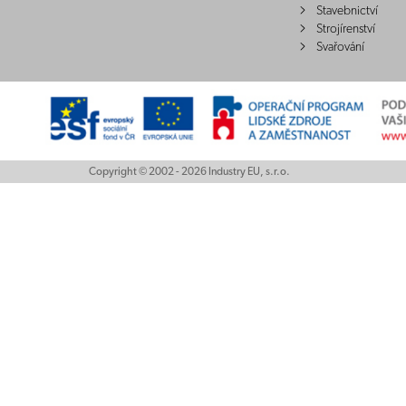
Stavebnictví
Strojírenství
Svařování
Copyright © 2002 - 2026 Industry EU, s.r.o.