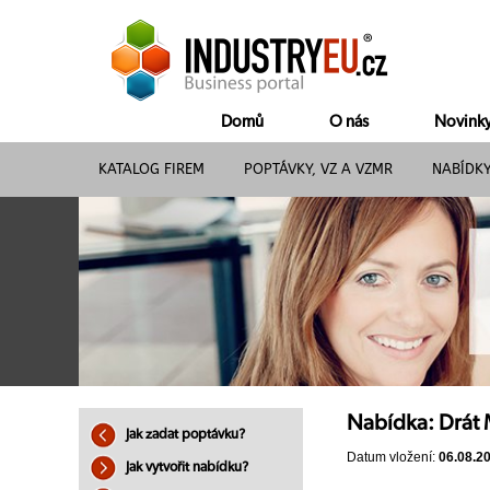
Domů
O nás
Novink
KATALOG FIREM
POPTÁVKY, VZ A VZMR
NABÍDK
Nabídka: Drát 
Jak zadat poptávku?
Datum vložení:
06.08.2
Jak vytvořit nabídku?