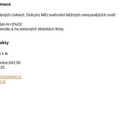
rmace
tových cívkách. Drát pro MIG svařování běžných nerezavějících ocelí
plyn Ar+3%O2
nzerátu a na webových stránkách firmy.
akty
r. o.
rlice,643 00
135
rmicaweld.cz
.cz