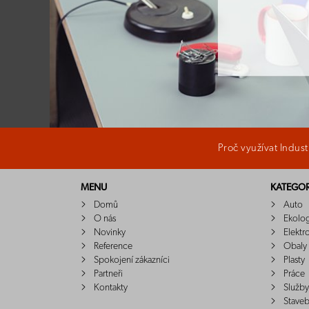
Proč využívat Indus
MENU
KATEGOR
Domů
Auto
O nás
Ekolo
Novinky
Elektr
Reference
Obaly
Spokojení zákazníci
Plasty
Partneři
Práce
Kontakty
Služby
Staveb