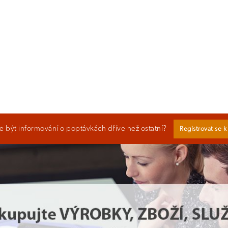
 být informování o poptávkách dříve než ostatní?
Registrovat se 