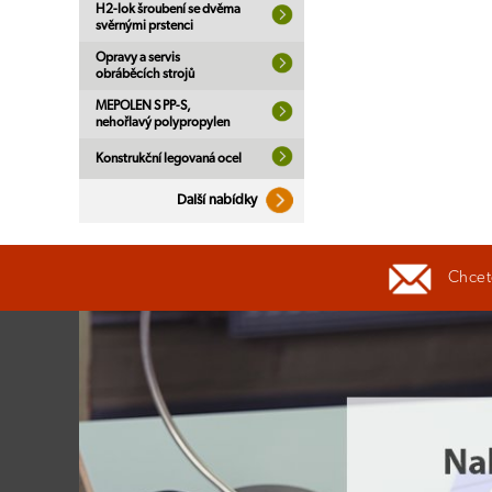
H2-lok šroubení se dvěma
svěrnými prstenci
Opravy a servis
obráběcích strojů
MEPOLEN S PP-S,
nehořlavý polypropylen
Konstrukční legovaná ocel
Další nabídky
Chcete