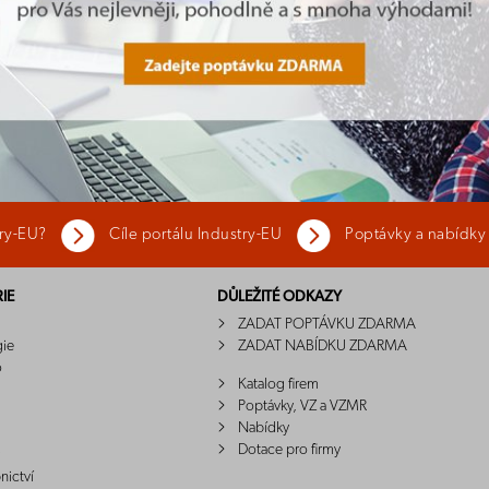
try-EU?
Cíle portálu Industry-EU
Poptávky a nabídky
IE
DŮLEŽITÉ ODKAZY
ZADAT POPTÁVKU ZDARMA
gie
ZADAT NABÍDKU ZDARMA
o
Katalog firem
Poptávky, VZ a VZMR
Nabídky
Dotace pro firmy
nictví