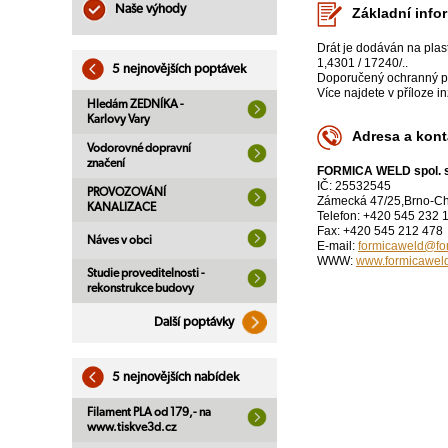
Naše výhody
Základní info
Drát je dodáván na plas
1,4301 / 17240/..
5 nejnovějších poptávek
Doporučený ochranný 
Více najdete v příloze i
Hledám ZEDNÍKA -
Karlovy Vary
Adresa a kont
Vodorovné dopravní
značení
FORMICA WELD spol. s 
IČ: 25532545
PROVOZOVÁNÍ
Zámecká 47/25,Brno-Ch
KANALIZACE
Telefon: +420 545 232 
Fax: +420 545 212 478
Náves v obci
E-mail:
formicaweld@fo
WWW:
www.formicaweld
Studie proveditelnosti -
rekonstrukce budovy
Další poptávky
5 nejnovějších nabídek
Filament PLA od 179,- na
www.tiskve3d.cz