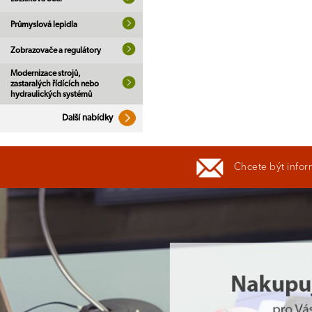
Průmyslová lepidla
Zobrazovače a regulátory
Modernizace strojů,
zastaralých řídících nebo
hydraulických systémů
Další nabídky
Chcete být infor