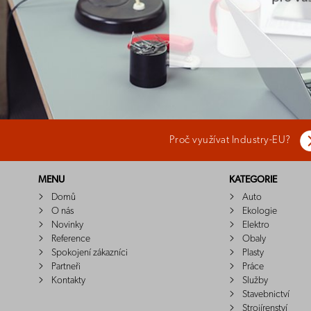
Proč využívat Industry-EU?
MENU
KATEGORIE
Domů
Auto
O nás
Ekologie
Novinky
Elektro
Reference
Obaly
Spokojení zákazníci
Plasty
Partneři
Práce
Kontakty
Služby
Stavebnictví
Strojírenství