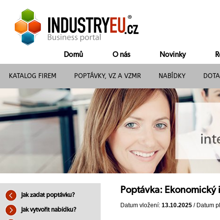
Domů
O nás
Novinky
R
KATALOG FIREM
POPTÁVKY, VZ A VZMR
NABÍDKY
DOTA
Poptávka: Ekonomický 
Jak zadat poptávku?
Datum vložení:
13.10.2025
/ Datum pl
Jak vytvořit nabídku?