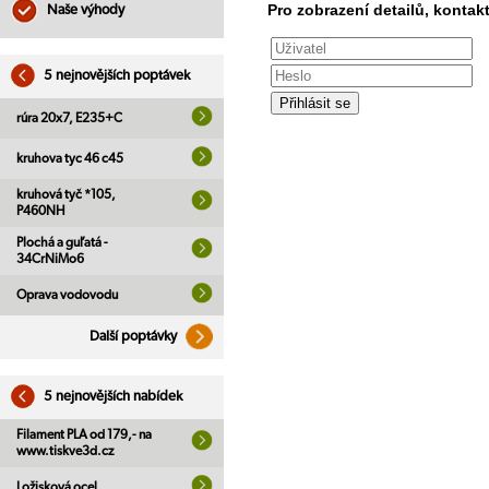
Pro zobrazení detailů, kontakt
Naše výhody
5 nejnovějších poptávek
rúra 20x7, E235+C
kruhova tyc 46 c45
kruhová tyč *105,
P460NH
Plochá a guľatá -
34CrNiMo6
Oprava vodovodu
Další poptávky
5 nejnovějších nabídek
Filament PLA od 179,- na
www.tiskve3d.cz
Ložisková ocel