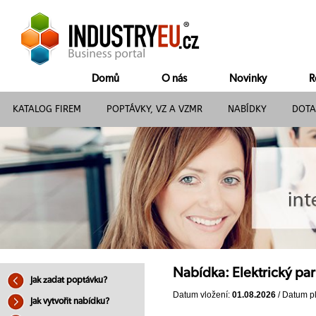
Domů
O nás
Novinky
R
KATALOG FIREM
POPTÁVKY, VZ A VZMR
NABÍDKY
DOTA
Nabídka: Elektrický pa
Jak zadat poptávku?
Datum vložení:
01.08.2026
/ Datum pl
Jak vytvořit nabídku?