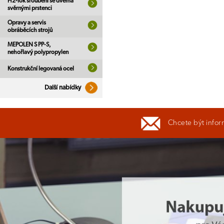
H2-lok šroubení se dvěma
svěrnými prstenci
Opravy a servis
obráběcích strojů
MEPOLEN S PP-S,
nehořlavý polypropylen
Konstrukční legovaná ocel
Další nabídky
Chcete být infor