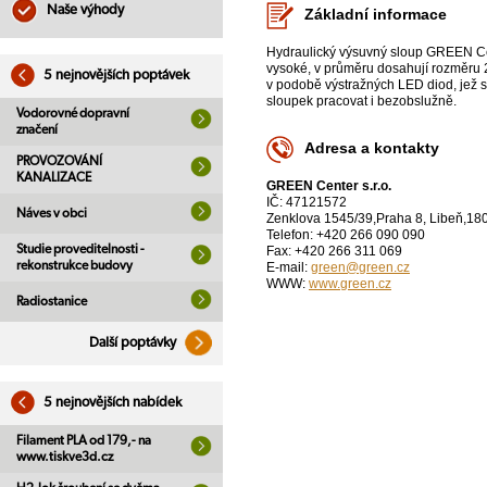
Naše výhody
Základní informace
Hydraulický výsuvný sloup GREEN Cen
vysoké, v průměru dosahují rozměru
5 nejnovějších poptávek
v podobě výstražných LED diod, jež s
sloupek pracovat i bezobslužně.
Vodorovné dopravní
značení
Adresa a kontakty
PROVOZOVÁNÍ
KANALIZACE
GREEN Center s.r.o.
IČ: 47121572
Náves v obci
Zenklova 1545/39,Praha 8, Libeň,18
Telefon: +420 266 090 090
Studie proveditelnosti -
Fax: +420 266 311 069
rekonstrukce budovy
E-mail:
green@green.cz
WWW:
www.green.cz
Radiostanice
Další poptávky
5 nejnovějších nabídek
Filament PLA od 179,- na
www.tiskve3d.cz