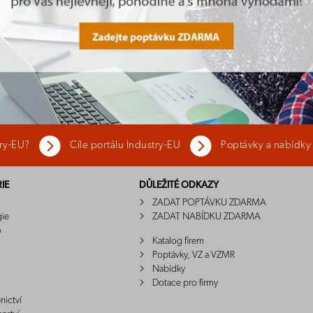
try-EU?
Cíle portálu Industry-EU
Poptávky a nabídky
IE
DŮLEŽITÉ ODKAZY
ZADAT POPTÁVKU ZDARMA
gie
ZADAT NABÍDKU ZDARMA
o
Katalog firem
Poptávky, VZ a VZMR
Nabídky
Dotace pro firmy
nictví