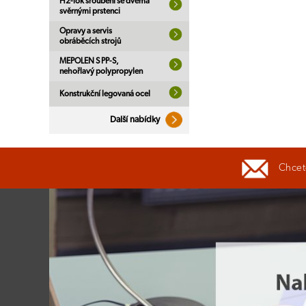
H2-lok šroubení se dvěma
svěrnými prstenci
Opravy a servis
obráběcích strojů
MEPOLEN S PP-S,
nehořlavý polypropylen
Konstrukční legovaná ocel
Další nabídky
Chcete