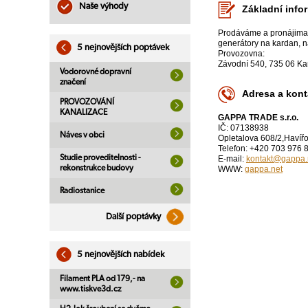
Naše výhody
Základní info
Prodáváme a pronájimame 
generátory na kardan, na
5 nejnovějších poptávek
Provozovna:
Závodní 540, 735 06 Ka
Vodorovné dopravní
značení
Adresa a kont
PROVOZOVÁNÍ
KANALIZACE
GAPPA TRADE s.r.o.
IČ: 07138938
Náves v obci
Opletalova 608/2,Havíř
Telefon: +420 703 976 
Studie proveditelnosti -
E-mail:
kontakt@gappa.
rekonstrukce budovy
WWW:
gappa.net
Radiostanice
Další poptávky
5 nejnovějších nabídek
Filament PLA od 179,- na
www.tiskve3d.cz