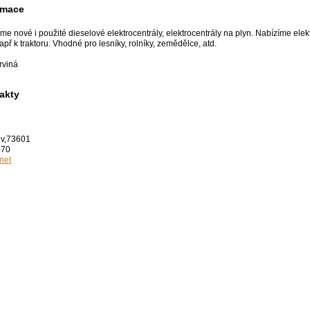
rmace
nové i použité dieselové elektrocentrály, elektrocentrály na plyn. Nabízíme elektro
př k traktoru. Vhodné pro lesníky, rolníky, zemědělce, atd.
rviná
akty
ov,73601
870
net