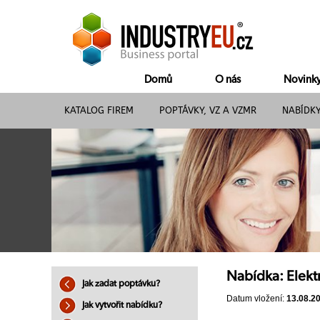
Domů
O nás
Novink
KATALOG FIREM
POPTÁVKY, VZ A VZMR
NABÍDK
Nabídka: Elekt
Jak zadat poptávku?
Datum vložení:
13.08.2
Jak vytvořit nabídku?