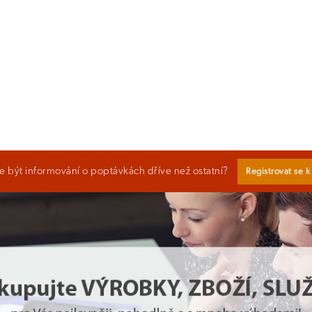
 být informování o poptávkách dříve než ostatní?
Registrovat se 