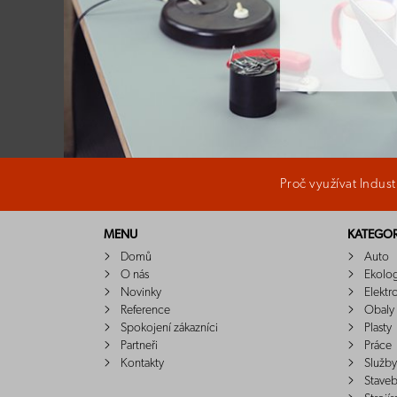
Proč využívat Indus
MENU
KATEGOR
Domů
Auto
O nás
Ekolo
Novinky
Elektr
Reference
Obaly
Spokojení zákazníci
Plasty
Partneři
Práce
Kontakty
Služby
Staveb