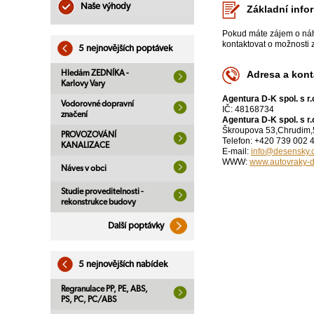
Naše výhody
Základní info
Pokud máte zájem o náhr
kontaktovat o možnosti 
5 nejnovějších poptávek
Hledám ZEDNÍKA -
Adresa a kont
Karlovy Vary
Agentura D-K spol. s r.
Vodorovné dopravní
IČ: 48168734
značení
Agentura D-K spol. s r.
Škroupova 53,Chrudim,
PROVOZOVÁNÍ
Telefon: +420 739 002 
KANALIZACE
E-mail:
info@desensky.
WWW:
www.autovraky-d
Náves v obci
Studie proveditelnosti -
rekonstrukce budovy
Další poptávky
5 nejnovějších nabídek
Regranulace PP, PE, ABS,
PS, PC, PC/ABS