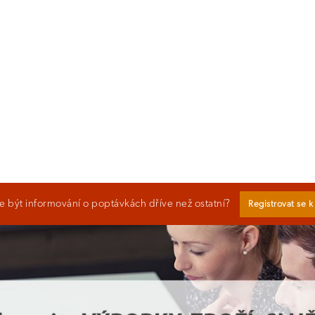
 být informování o poptávkách dříve než ostatní?
Registrovat se 