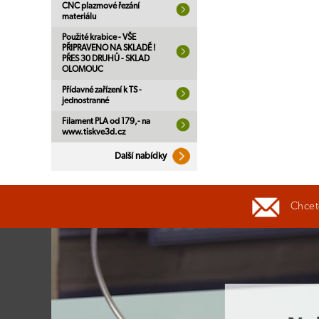
CNC plazmové řezání
materiálu
Použité krabice - VŠE
PŘIPRAVENO NA SKLADĚ !
PŘES 30 DRUHŮ - SKLAD
OLOMOUC
Přídavné zařízení k TS -
jednostranné
Filament PLA od 179,- na
www.tiskve3d.cz
Další nabídky
Chcete