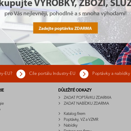
try-EU?
Cíle portálu Industry-EU
Poptávky a nabídky
IE
DŮLEŽITÉ ODKAZY
ZADAT POPTÁVKU ZDARMA
gie
ZADAT NABÍDKU ZDARMA
o
Katalog firem
Poptávky, VZ a VZMR
Nabídky