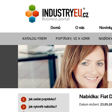
Domů
O nás
Novink
KATALOG FIREM
POPTÁVKY, VZ A VZMR
NABÍDK
Nabídka: Fiat D
Jak zadat poptávku?
Datum vložení:
23.05.2
Jak vytvořit nabídku?