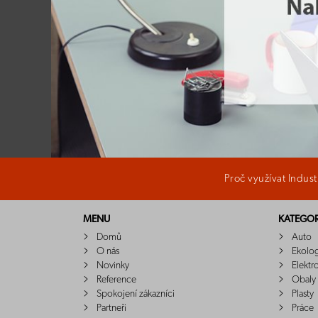
Proč využívat Indus
MENU
KATEGOR
Domů
Auto
O nás
Ekolo
Novinky
Elektr
Reference
Obaly
Spokojení zákazníci
Plasty
Partneři
Práce