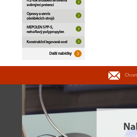
H2-lok šroubení se dvěma
svěrnými prstenci
Opravy a servis
obráběcích strojů
MEPOLEN S PP-S,
nehořlavý polypropylen
Konstrukční legovaná ocel
Další nabídky
Chcete