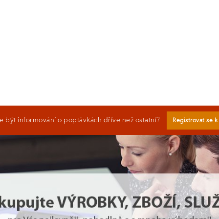
 být informování o poptávkách dříve než ostatní?
Registrovat se 