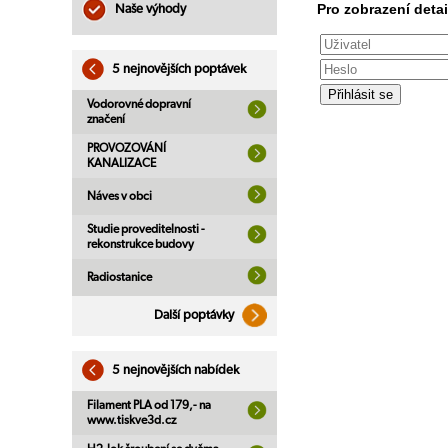
Pro zobrazení detai
Naše výhody
5 nejnovějších poptávek
Vodorovné dopravní
značení
PROVOZOVÁNÍ
KANALIZACE
Náves v obci
Studie proveditelnosti -
rekonstrukce budovy
Radiostanice
Další poptávky
5 nejnovějších nabídek
Filament PLA od 179,- na
www.tiskve3d.cz