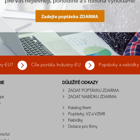
try-EU?
Cíle portálu Industry-EU
Poptávky a nabídky
IE
DŮLEŽITÉ ODKAZY
ZADAT POPTÁVKU ZDARMA
gie
ZADAT NABÍDKU ZDARMA
o
Katalog firem
Poptávky, VZ a VZMR
Nabídky
Dotace pro firmy
nictví