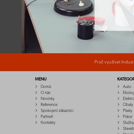
Proč využívat Indus
MENU
KATEGOR
Domů
Auto
O nás
Ekolo
Novinky
Elektr
Reference
Obaly
Spokojení zákazníci
Plasty
Partneři
Práce
Kontakty
Služby
Staveb