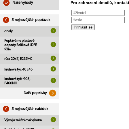
Pro zobrazení detailů, kontakt
Naše výhody
5 nejnovějších poptávek
obaly
Poptáváme plastové
odpady Balíková LDPE
fólie
rúra 20x7, E235+C
kruhova tyc 46 c45
kruhová tyč *105,
P460NH
Další poptávky
5 nejnovějších nabídek
Vývoj a zakázková výroba