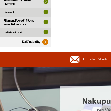
Textilní rohože GAPA -
Shatwell
Lisování
Filament PLA od 179,- na
www.tiskve3d.cz
Ložisková ocel
Další nabídky
Chcete být infor