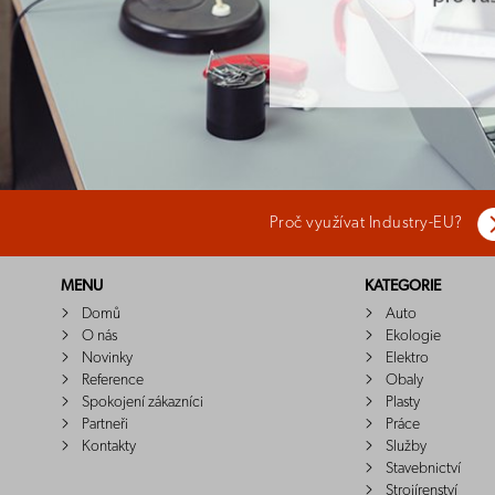
Proč využívat Industry-EU?
MENU
KATEGORIE
Domů
Auto
O nás
Ekologie
Novinky
Elektro
Reference
Obaly
Spokojení zákazníci
Plasty
Partneři
Práce
Kontakty
Služby
Stavebnictví
Strojírenství