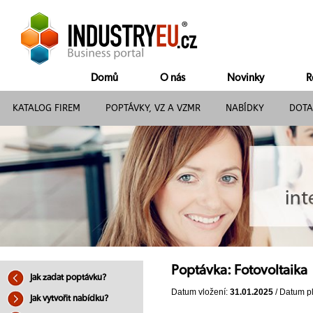
Domů
O nás
Novinky
R
KATALOG FIREM
POPTÁVKY, VZ A VZMR
NABÍDKY
DOTA
Poptávka: Fotovoltaika
Jak zadat poptávku?
Datum vložení:
31.01.2025
/ Datum pl
Jak vytvořit nabídku?