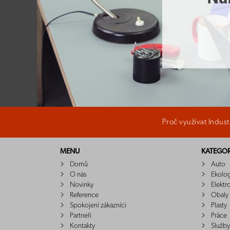
Proč využívat Indus
MENU
KATEGOR
Domů
Auto
O nás
Ekolo
Novinky
Elektr
Reference
Obaly
Spokojení zákazníci
Plasty
Partneři
Práce
Kontakty
Služby