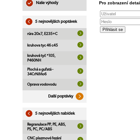
Pro zobrazení detai
Naše výhody
5 nejnovějších poptávek
rúra 20x7, E235+C
kruhova tyc 46 c45
kruhová tyč *105,
P460NH
Plochá a guľatá -
34CrNiMo6
Oprava vodovodu
Další poptávky
5 nejnovějších nabídek
Regranulace PP, PE, ABS,
PS, PC, PC/ABS
CNC plazmové řezání