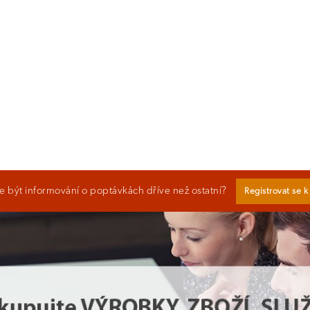
 být informování o poptávkách dříve než ostatní?
Registrovat se 