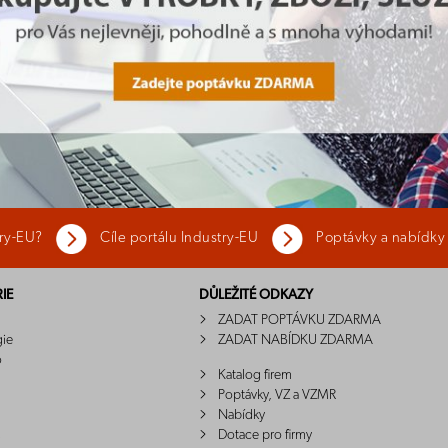
try-EU?
Cíle portálu Industry-EU
Poptávky a nabídky
IE
DŮLEŽITÉ ODKAZY
ZADAT POPTÁVKU ZDARMA
gie
ZADAT NABÍDKU ZDARMA
o
Katalog firem
Poptávky, VZ a VZMR
Nabídky
Dotace pro firmy