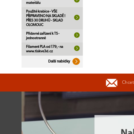
materiálu
Použité krabice - VŠE
PŘIPRAVENO NA SKLADĚ !
PŘES 30 DRUHŮ - SKLAD
OLOMOUC
Přídavné zařízení k TS -
jednostranné
Filament PLA od 179,- na
www.tiskve3d.cz
Další nabídky
Chcete