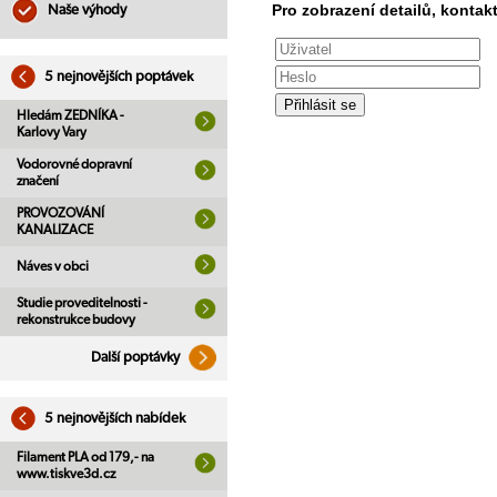
Pro zobrazení detailů, kontakt
Naše výhody
5 nejnovějších poptávek
Hledám ZEDNÍKA -
Karlovy Vary
Vodorovné dopravní
značení
PROVOZOVÁNÍ
KANALIZACE
Náves v obci
Studie proveditelnosti -
rekonstrukce budovy
Další poptávky
5 nejnovějších nabídek
Filament PLA od 179,- na
www.tiskve3d.cz