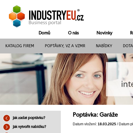
Domů
O nás
Novinky
R
KATALOG FIREM
POPTÁVKY, VZ A VZMR
NABÍDKY
DOTA
Poptávka: Garáže
Jak zadat poptávku?
Datum vložení:
18.03.2025
/ Datum pl
Jak vytvořit nabídku?