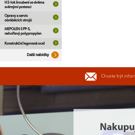
H2-lok šroubení se dvěma
svěrnými prstenci
Opravy a servis
obráběcích strojů
MEPOLEN S PP-S,
nehořlavý polypropylen
Konstrukční legovaná ocel
Další nabídky
Chcete být infor