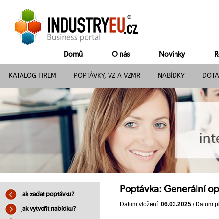
Domů
O nás
Novinky
R
KATALOG FIREM
POPTÁVKY, VZ A VZMR
NABÍDKY
DOTA
Poptávka: Generální op
Jak zadat poptávku?
Datum vložení:
06.03.2025
/ Datum pl
Jak vytvořit nabídku?