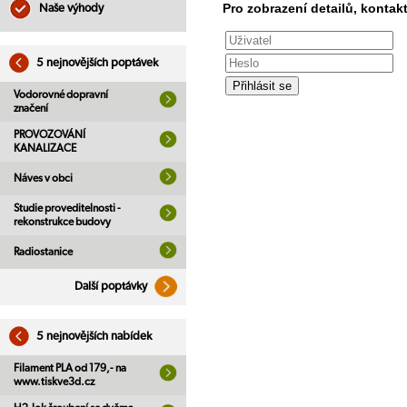
Pro zobrazení detailů, kontakt
Naše výhody
5 nejnovějších poptávek
Vodorovné dopravní
značení
PROVOZOVÁNÍ
KANALIZACE
Náves v obci
Studie proveditelnosti -
rekonstrukce budovy
Radiostanice
Další poptávky
5 nejnovějších nabídek
Filament PLA od 179,- na
www.tiskve3d.cz