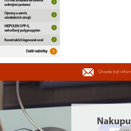
H2-lok šroubení se dvěma
svěrnými prstenci
Opravy a servis
obráběcích strojů
MEPOLEN S PP-S,
nehořlavý polypropylen
Konstrukční legovaná ocel
Další nabídky
Chcete být infor