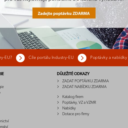
try-EU?
Cíle portálu Industry-EU
Poptávky a nabídky
IE
DŮLEŽITÉ ODKAZY
ZADAT POPTÁVKU ZDARMA
gie
ZADAT NABÍDKU ZDARMA
o
Katalog firem
Poptávky, VZ a VZMR
Nabídky
Dotace pro firmy
nictví
enství