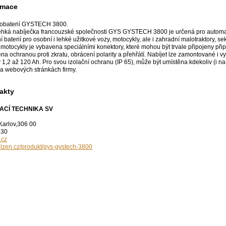
rmace
tobaterií GYSTECH 3800.
ehká nabíječka francouzské společnosti GYS GYSTECH 3800 je určená pro automati
ní baterií pro osobní i lehké užitkové vozy, motocykly, ale i zahradní malotrakto
ro motocykly je vybavena speciálními konektory, které mohou být trvale připojeny přip
a ochranou proti zkratu, obrácení polarity a přehřátí. Nabíjet lze zamontované i v
 1,2 až 120 Ah. Pro svou izolační ochranu (IP 65), může být umístěna kdekoliv (i na 
na webových stránkách firmy.
akty
VACÍ TECHNIKA SV
 Karlov,306 00
930
.cz
lzen.cz/produkt/gys-gystech-3800