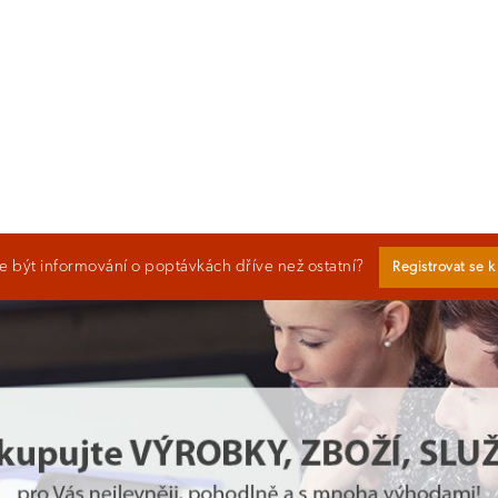
 být informování o poptávkách dříve než ostatní?
Registrovat se 