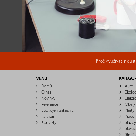
Proč využívat Indus
MENU
KATEGOR
Domů
Auto
O nás
Ekolo
Novinky
Elektr
Reference
Obaly
Spokojení zákazníci
Plasty
Partneři
Práce
Kontakty
Služby
Staveb
Strojír