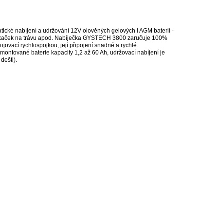
cké nabíjení a udržování 12V olověných gelových i AGM baterií -
ry, sekaček na trávu apod. Nabíječka GYSTECH 3800 zaručuje 100%
ojovací rychlospojkou, její připojení snadné a rychlé.
ymontované baterie kapacity 1,2 až 60 Ah, udržovací nabíjení je
dešti).