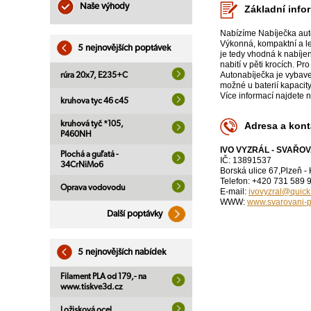
Naše výhody
Základní info
Nabízíme Nabíječka au
Výkonná, kompaktní a l
5 nejnovějších poptávek
je tedy vhodná k nabíje
nabití v pěti krocích. P
Autonabíječka je vybaven
rúra 20x7, E235+C
možné u baterií kapacity
Více informací najdete 
kruhova tyc 46 c45
kruhová tyč *105,
Adresa a kont
P460NH
IVO VYZRÁL - SVAŘO
Plochá a guľatá -
IČ: 13891537
34CrNiMo6
Borská ulice 67,Plzeň -
Telefon: +420 731 589 
Oprava vodovodu
E-mail:
ivovyzral@quick
WWW:
www.svarovani-p
Další poptávky
5 nejnovějších nabídek
Filament PLA od 179,- na
www.tiskve3d.cz
Ložisková ocel