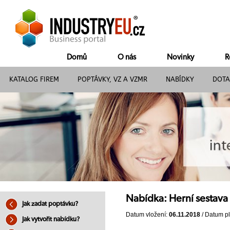
Domů
O nás
Novinky
R
KATALOG FIREM
POPTÁVKY, VZ A VZMR
NABÍDKY
DOTA
Nabídka: Herní sestava
Jak zadat poptávku?
Datum vložení:
06.11.2018
/ Datum pl
Jak vytvořit nabídku?