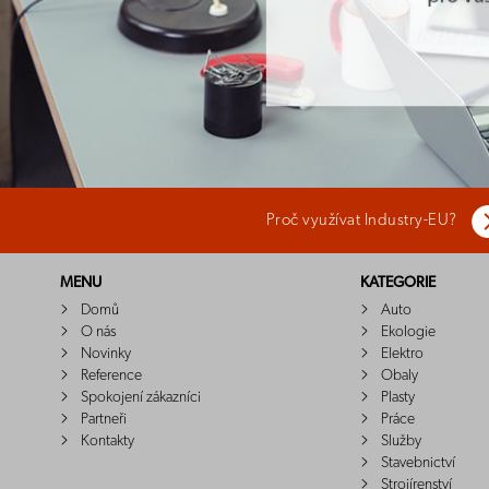
Proč využívat Industry-EU?
MENU
KATEGORIE
Domů
Auto
O nás
Ekologie
Novinky
Elektro
Reference
Obaly
Spokojení zákazníci
Plasty
Partneři
Práce
Kontakty
Služby
Stavebnictví
Strojírenství