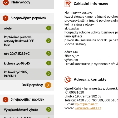
Naše výhody
Základní informace
Herní prvky sestavy
lezecí stěna s kameny (různě polohov
5 nejnovějších poptávek
provazová stěna (různě polohovatelná
kolmá stěna s otvory
skluzavka
obaly
houpačky (otočné úchyty ložiskové p
lano šplhací
Poptáváme plastové
pískoviště (sestava na obrázku je bez
odpady Balíková LDPE
Plocha sestavy
fólie
délka 6m
rúra 20x7, E235+C
šířka 5,5m
výška 3m
kruhova tyc 46 c45
Hlavní konstrukce je vyrobena z dře
kruhová tyč *105,
P460NH
Adresa a kontakty
Další poptávky
Karel Kuliš - herní sestavy, domečk
IČ: 69081620
Lhotka 19,Křemže,382 03
5 nejnovějších nabídek
Telefon: +420 736 766 589, 606 510
E-mail:
kp.cz@email.cz
WWW:
www.karel-kulis.cz
Vývoj a zakázková výroba