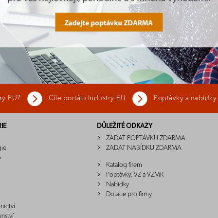
try-EU?
Cíle portálu Industry-EU
Poptávky a nabídky
IE
DŮLEŽITÉ ODKAZY
ZADAT POPTÁVKU ZDARMA
gie
ZADAT NABÍDKU ZDARMA
o
Katalog firem
Poptávky, VZ a VZMR
Nabídky
Dotace pro firmy
nictví
enství