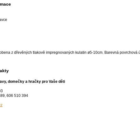
rmace
zavce
yrobena z dřevěných tlakově impregnovaných kulatin ø5-10cm. Barevná povrchová ú
akty
stavy, domečky a hračky pro Vaše děti
03
589, 606 510 394
cz