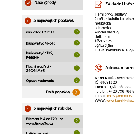
Naše výhody
Základní info
Herní prvky sestavy
žebřík z kulatin ke sklu
5 nejnovějších poptávek
houpačka
skluzavka
Plocha sestavy
rúra 20x7, E235+C
délka 4m
šířka 2,5m
kruhova tyc 46 c45
výška 2,5m
Hlavní konstrukce je v
kruhová tyč *105,
P460NH
Plochá a guľatá -
Adresa a kont
34CrNiMo6
Karel Kuliš - herní se
Oprava vodovodu
IČ: 69081620
Lhotka 19,Křemže,382 
Telefon: +420 736 766 
Další poptávky
E-mail:
kp.cz@email.cz
WWW:
www.karel-kulis.
5 nejnovějších nabídek
Filament PLA od 179,- na
www.tiskve3d.cz
Ložisková ocel