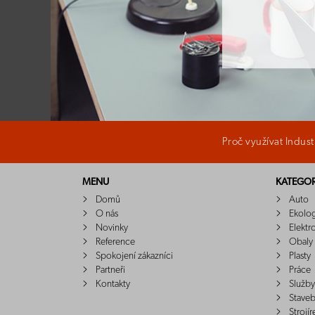
Proč využívat Indus
MENU
KATEGOR
Domů
Auto
O nás
Ekolo
Novinky
Elektr
Reference
Obaly
Spokojení zákazníci
Plasty
Partneři
Práce
Kontakty
Služby
Staveb
Strojír