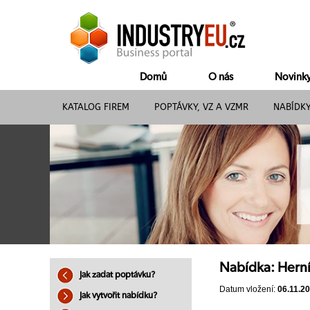
Domů
O nás
Novink
KATALOG FIREM
POPTÁVKY, VZ A VZMR
NABÍDK
Nabídka: Herní
Jak zadat poptávku?
Datum vložení:
06.11.2
Jak vytvořit nabídku?