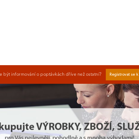
 být informování o poptávkách dříve než ostatní?
Registrovat se 