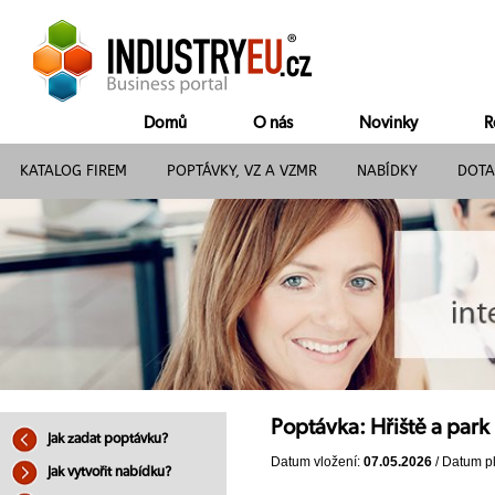
Domů
O nás
Novinky
R
KATALOG FIREM
POPTÁVKY, VZ A VZMR
NABÍDKY
DOTA
Poptávka: Hřiště a park
Jak zadat poptávku?
Datum vložení:
07.05.2026
/ Datum pl
Jak vytvořit nabídku?