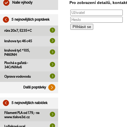
Pro zobrazení detailů, kontakt
Naše výhody
5 nejnovějších poptávek
rúra 20x7, E235+C
kruhova tyc 46 c45
kruhová tyč *105,
P460NH
Plochá a guľatá -
34CrNiMo6
Oprava vodovodu
Další poptávky
5 nejnovějších nabídek
Filament PLA od 179,- na
www.tiskve3d.cz
Ložisková ocel