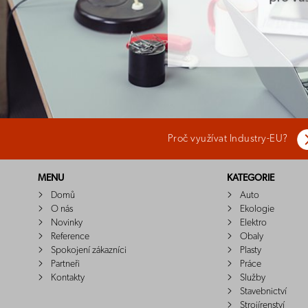
Proč využívat Industry-EU?
MENU
KATEGORIE
Domů
Auto
O nás
Ekologie
Novinky
Elektro
Reference
Obaly
Spokojení zákazníci
Plasty
Partneři
Práce
Kontakty
Služby
Stavebnictví
Strojírenství