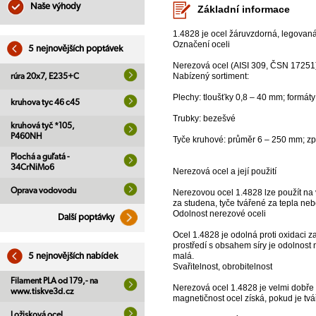
Naše výhody
Základní informace
1.4828 je ocel žáruvzdorná, legovaná 
Označení oceli
5 nejnovějších poptávek
Nerezová ocel (AISI 309, ČSN 17251
Nabízený sortiment:
rúra 20x7, E235+C
Plechy: tloušťky 0,8 – 40 mm; form
kruhova tyc 46 c45
Trubky: bezešvé
kruhová tyč *105,
P460NH
Tyče kruhové: průměr 6 – 250 mm; z
Plochá a guľatá -
34CrNiMo6
Nerezová ocel a její použití
Oprava vodovodu
Nerezovou ocel 1.4828 lze použít na
za studena, tyče tvářené za tepla neb
Odolnost nerezové oceli
Další poptávky
Ocel 1.4828 je odolná proti oxidaci 
prostředí s obsahem síry je odolnost
malá.
5 nejnovějších nabídek
Svařitelnost, obrobitelnost
Filament PLA od 179,- na
Nerezová ocel 1.4828 je velmi dobře s
www.tiskve3d.cz
magnetičnost ocel získá, pokud je tvář
Ložisková ocel