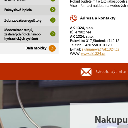
Pokud budete mít o tuto jakost oceli
Více informací najdete na webových s
Průmyslová lepidla
Adresa a kontakty
Zobrazovače a regulátory
AK 1324, s.r.o.
Modernizace strojů,
IČ: 47902744
zastaralých řídících nebo
AK 1324, s.r.o.
hydraulických systémů
Butovická 317,Studénka,742 13
Telefon: +420 558 910 120
Další nabídky
E-mail:
s.ulmanova@ak1324.cz
WWW:
www.ak1324.cz
Chcete být infor