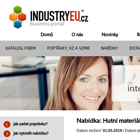
Domů
O nás
Novinky
R
KATALOG FIREM
POPTÁVKY, VZ A VZMR
NABÍDKY
DOTA
Nabídka: Hutní materiá
Jak zadat poptávku?
Datum vložení:
01.05.2019
/ Datum pl
Jak vytvořit nabídku?