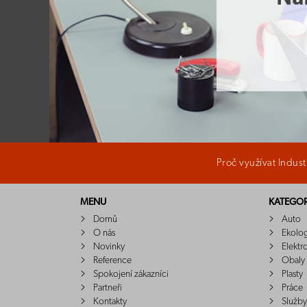
Proč využívat Indus
MENU
KATEGOR
Domů
Auto
O nás
Ekolo
Novinky
Elektr
Reference
Obaly
Spokojení zákazníci
Plasty
Partneři
Práce
Kontakty
Služby