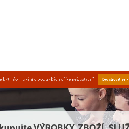
 být informování o poptávkách dříve než ostatní?
Registrovat se 