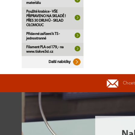
materiálu
Použité krabice - VŠE
PŘIPRAVENO NA SKLADĚ !
PŘES 30 DRUHŮ - SKLAD
OLOMOUC
Přídavné zařízení k TS -
jednostranné
Filament PLA od 179,- na
www.tiskve3d.cz
Další nabídky
Chcete