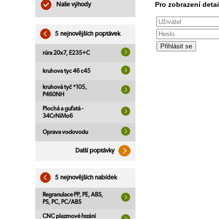
Pro zobrazení detai
Naše výhody
5 nejnovějších poptávek
rúra 20x7, E235+C
kruhova tyc 46 c45
kruhová tyč *105,
P460NH
Plochá a guľatá -
34CrNiMo6
Oprava vodovodu
Další poptávky
5 nejnovějších nabídek
Regranulace PP, PE, ABS,
PS, PC, PC/ABS
CNC plazmové řezání