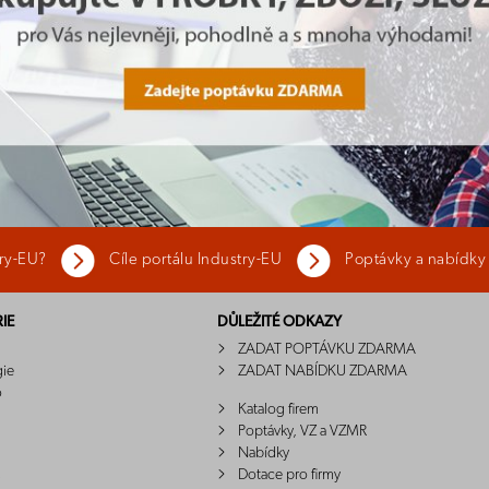
try-EU?
Cíle portálu Industry-EU
Poptávky a nabídky
IE
DŮLEŽITÉ ODKAZY
ZADAT POPTÁVKU ZDARMA
gie
ZADAT NABÍDKU ZDARMA
o
Katalog firem
Poptávky, VZ a VZMR
Nabídky
Dotace pro firmy