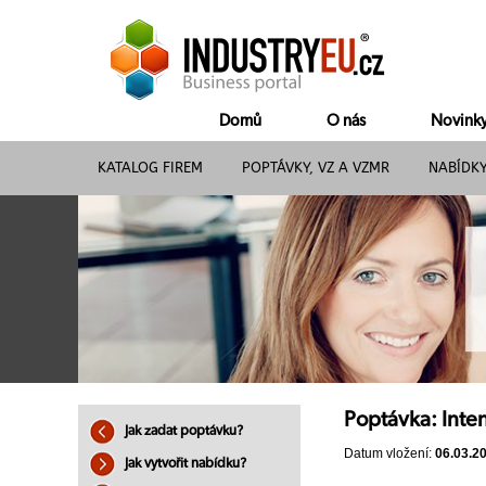
Domů
O nás
Novink
KATALOG FIREM
POPTÁVKY, VZ A VZMR
NABÍDK
Poptávka: Inte
Jak zadat poptávku?
Datum vložení:
06.03.2
Jak vytvořit nabídku?