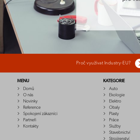
Proč využívat Industry-EU?
MENU
KATEGORIE
Domů
Auto
O nás
Ekologie
Novinky
Elektro
Reference
Obaly
Spokojení zákazníci
Plasty
Partneři
Práce
Kontakty
Služby
Stavebnictví
Strojírenství