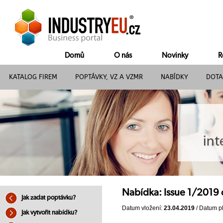
Domů
O nás
Novinky
R
KATALOG FIREM
POPTÁVKY, VZ A VZMR
NABÍDKY
DOTA
Nabídka: Issue 1/2019 
Jak zadat poptávku?
Datum vložení:
23.04.2019
/ Datum pl
Jak vytvořit nabídku?