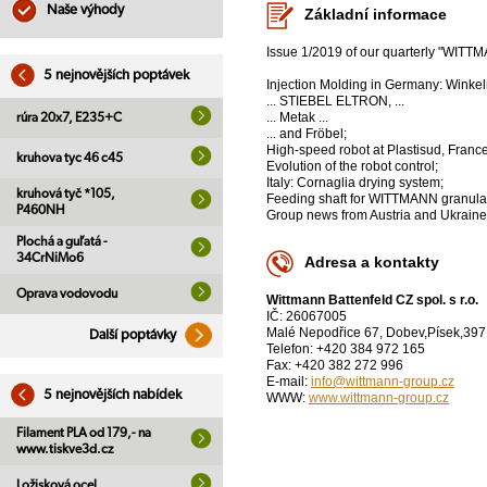
Naše výhody
Základní informace
Issue 1/2019 of our quarterly "WITTMA
5 nejnovějších poptávek
Injection Molding in Germany: Winkel
... STIEBEL ELTRON, ...
... Metak ...
rúra 20x7, E235+C
... and Fröbel;
High-speed robot at Plastisud, France
kruhova tyc 46 c45
Evolution of the robot control;
Italy: Cornaglia drying system;
kruhová tyč *105,
Feeding shaft for WITTMANN granulat
P460NH
Group news from Austria and Ukraine
Plochá a guľatá -
34CrNiMo6
Adresa a kontakty
Oprava vodovodu
Wittmann Battenfeld CZ spol. s r.o.
IČ: 26067005
Malé Nepodřice 67, Dobev,Písek,397
Další poptávky
Telefon: +420 384 972 165
Fax: +420 382 272 996
E-mail:
info@wittmann-group.cz
5 nejnovějších nabídek
WWW:
www.wittmann-group.cz
Filament PLA od 179,- na
www.tiskve3d.cz
Ložisková ocel