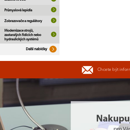
Průmyslová lepidla
Zobrazovače a regulátory
Modernizace strojů,
zastaralých řídících nebo
hydraulických systémů
Další nabídky
Chcete být infor