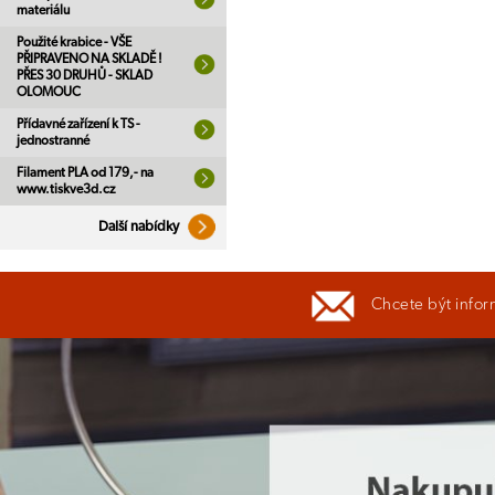
materiálu
Použité krabice - VŠE
PŘIPRAVENO NA SKLADĚ !
PŘES 30 DRUHŮ - SKLAD
OLOMOUC
Přídavné zařízení k TS -
jednostranné
Filament PLA od 179,- na
www.tiskve3d.cz
Další nabídky
Chcete být infor