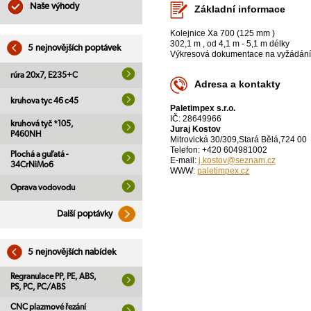
Naše výhody
Základní informace
Kolejnice Xa 700 (125 mm )
302,1 m , od 4,1 m - 5,1 m délky
5 nejnovějších poptávek
Výkresová dokumentace na vyžádání
rúra 20x7, E235+C
Adresa a kontakty
kruhova tyc 46 c45
Paletimpex s.r.o.
IČ: 28649966
kruhová tyč *105,
Juraj Kostov
P460NH
Mitrovická 30/309,Stará Bělá,724 00
Telefon: +420 604981002
Plochá a guľatá -
E-mail:
j.kostov@seznam.cz
34CrNiMo6
WWW:
paletimpex.cz
Oprava vodovodu
Další poptávky
5 nejnovějších nabídek
Regranulace PP, PE, ABS,
PS, PC, PC/ABS
CNC plazmové řezání