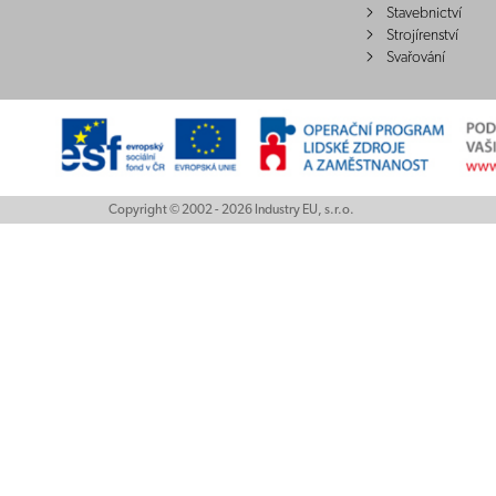
Stavebnictví
Strojírenství
Svařování
Copyright © 2002 - 2026 Industry EU, s.r.o.