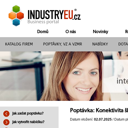
Domů
O nás
Novinky
R
KATALOG FIREM
POPTÁVKY, VZ A VZMR
NABÍDKY
DOTA
Poptávka: Konektivita š
Jak zadat poptávku?
Datum vložení:
02.07.2025
/ Datum pl
Jak vytvořit nabídku?