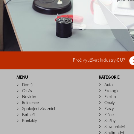
Proč využívat Industry-EU?
MENU
KATEGORIE
Domů
Auto
O nás
Ekologie
Novinky
Elektro
Reference
Obaly
Spokojení zákazníci
Plasty
Partneři
Práce
Kontakty
Služby
Stavebnictví
Strojírenství