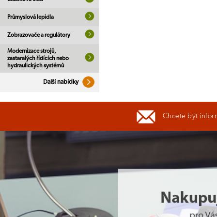
Průmyslová lepidla
Zobrazovače a regulátory
Modernizace strojů,
zastaralých řídících nebo
hydraulických systémů
Další nabídky
Chcete být infor