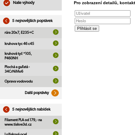
Pro zobrazení detailů, kontakt
Naše výhody
5 nejnovějších poptávek
rúra 20x7, E235+C
kruhova tyc 46 c45
kruhová tyč *105,
P460NH
Plochá a guľatá -
34CrNiMo6
Oprava vodovodu
Další poptávky
5 nejnovějších nabídek
Filament PLA od 179,- na
www.tiskve3d.cz
Ložisková ocel