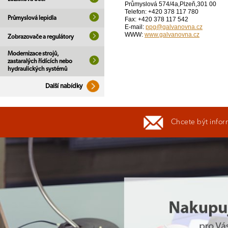
Průmyslová 574/4a,Plzeň,301 00
Telefon: +420 378 117 780
Průmyslová lepidla
Fax: +420 378 117 542
E-mail:
ppg@galvanovna.cz
WWW:
www.galvanovna.cz
Zobrazovače a regulátory
Modernizace strojů,
zastaralých řídících nebo
hydraulických systémů
Další nabídky
Chcete být infor