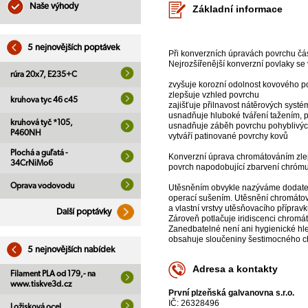
Naše výhody
Základní informace
5 nejnovějších poptávek
Při konverzních úpravách povrchu čá
Nejrozšířenější konverzní povlaky se 
rúra 20x7, E235+C
zvyšuje korozní odolnost kovového p
zlepšuje vzhled povrchu
kruhova tyc 46 c45
zajišťuje přilnavost nátěrových syst
usnadňuje hluboké tváření tažením, 
kruhová tyč *105,
usnadňuje záběh povrchu pohyblivýc
P460NH
vytváří patinované povrchy kovů
Plochá a guľatá -
Konverzní úprava chromátováním zlep
34CrNiMo6
povrch napodobující zbarvení chrómu ne
Oprava vodovodu
Utěsněním obvykle nazýváme dodatečn
operací sušením. Utěsnění chromátov
a vlastní vrstvy utěsňovacího přípra
Další poptávky
Zároveň potlačuje iridiscenci chromá
Zanedbatelné není ani hygienické hle
obsahuje sloučeniny šestimocného 
5 nejnovějších nabídek
Adresa a kontakty
Filament PLA od 179,- na
www.tiskve3d.cz
První plzeňská galvanovna s.r.o.
IČ: 26328496
Ložisková ocel