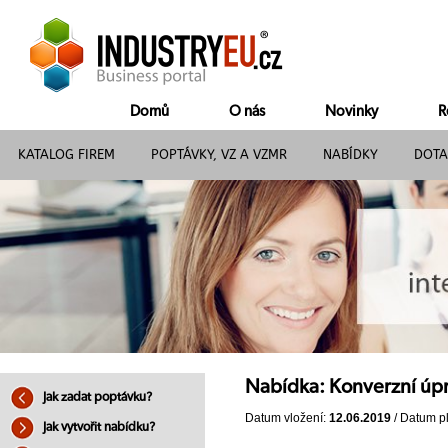
Domů
O nás
Novinky
R
KATALOG FIREM
POPTÁVKY, VZ A VZMR
NABÍDKY
DOTA
Nabídka: Konverzní úp
Jak zadat poptávku?
Datum vložení:
12.06.2019
/ Datum pl
Jak vytvořit nabídku?