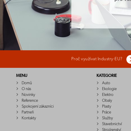
Proč využívat Industry-EU?
MENU
KATEGORIE
Domů
Auto
O nás
Ekologie
Novinky
Elektro
Reference
Obaly
Spokojení zákazníci
Plasty
Partneři
Práce
Kontakty
Služby
Stavebnictví
Strojírenství