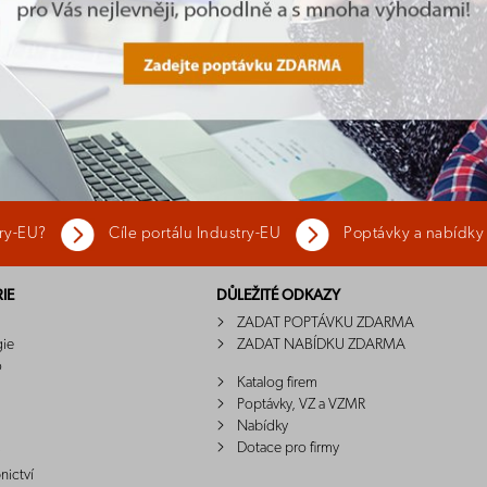
try-EU?
Cíle portálu Industry-EU
Poptávky a nabídky
IE
DŮLEŽITÉ ODKAZY
ZADAT POPTÁVKU ZDARMA
gie
ZADAT NABÍDKU ZDARMA
o
Katalog firem
Poptávky, VZ a VZMR
Nabídky
Dotace pro firmy
nictví