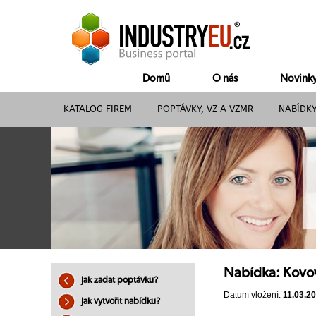
Domů
O nás
Novink
KATALOG FIREM
POPTÁVKY, VZ A VZMR
NABÍDK
Nabídka: Kovov
Jak zadat poptávku?
Datum vložení:
11.03.2
Jak vytvořit nabídku?