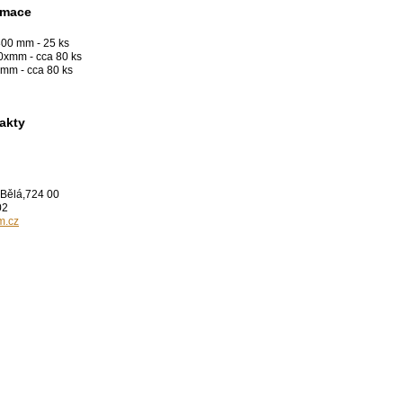
rmace
00 mm - 25 ks
0xmm - cca 80 ks
mm - cca 80 ks
akty
 Bělá,724 00
02
m.cz