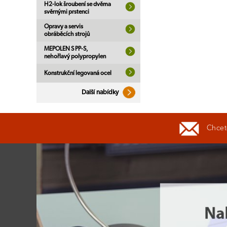
H2-lok šroubení se dvěma
svěrnými prstenci
Opravy a servis
obráběcích strojů
MEPOLEN S PP-S,
nehořlavý polypropylen
Konstrukční legovaná ocel
Další nabídky
Chcete