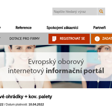
y
Reference
Spokojení zákazníci
Partneři
Y
DOTACE PRO FIRMY
REGISTROVAT SE
ZADA
é ohrádky + kov. palety
022
/ Datum platnosti:
10.04.2022