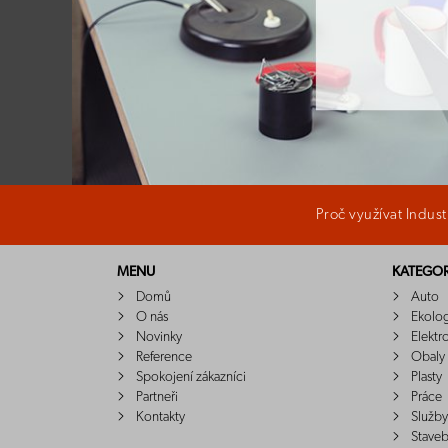
Proč využívat Indus
MENU
KATEGOR
Domů
Auto
O nás
Ekolo
Novinky
Elektr
Reference
Obaly
Spokojení zákazníci
Plasty
Partneři
Práce
Kontakty
Služby
Staveb