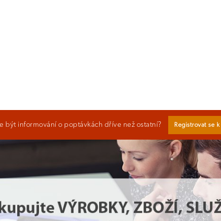
 být informování o poptávkách dříve než ostatní?
Registrovat se 