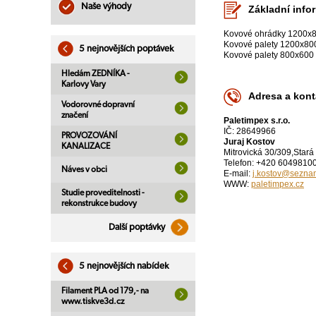
Naše výhody
Základní info
Kovové ohrádky 1200x8
Kovové palety 1200x80
5 nejnovějších poptávek
Kovové palety 800x600 
Hledám ZEDNÍKA -
Karlovy Vary
Adresa a kont
Vodorovné dopravní
značení
Paletimpex s.r.o.
IČ: 28649966
PROVOZOVÁNÍ
Juraj Kostov
KANALIZACE
Mitrovická 30/309,Stará
Telefon: +420 6049810
Náves v obci
E-mail:
j.kostov@sezna
WWW:
paletimpex.cz
Studie proveditelnosti -
rekonstrukce budovy
Další poptávky
5 nejnovějších nabídek
Filament PLA od 179,- na
www.tiskve3d.cz