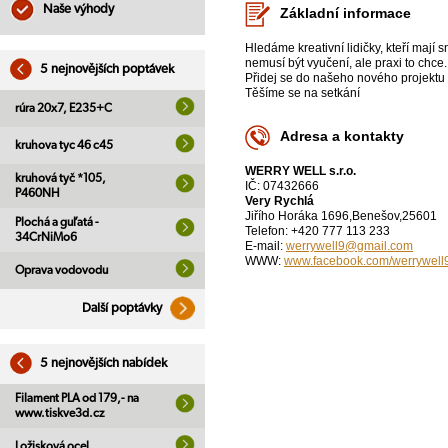
Naše výhody
Základní informace
Hledáme kreativní lidičky, kteří mají sm
nemusí být vyučení, ale praxi to chce.
5 nejnovějších poptávek
Přidej se do našeho nového projektu
Těšíme se na setkání
rúra 20x7, E235+C
Adresa a kontakty
kruhova tyc 46 c45
WERRY WELL s.r.o.
kruhová tyč *105,
IČ: 07432666
P460NH
Very Rychlá
Jiřího Horáka 1696,Benešov,25601
Plochá a guľatá -
Telefon: +420 777 113 233
34CrNiMo6
E-mail:
werrywell9@gmail.com
WWW:
www.facebook.com/werrywell9
Oprava vodovodu
Další poptávky
5 nejnovějších nabídek
Filament PLA od 179,- na
www.tiskve3d.cz
Ložisková ocel