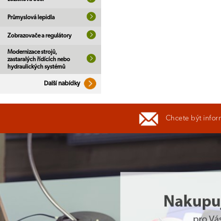
Průmyslová lepidla
Zobrazovače a regulátory
Modernizace strojů,
zastaralých řídících nebo
hydraulických systémů
Další nabídky
Chcete být infor