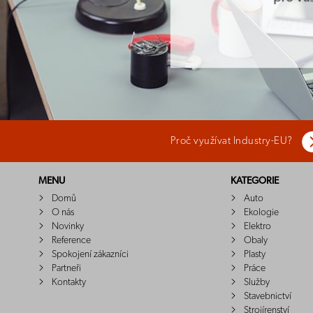
Proč využívat Industry-EU?
MENU
KATEGORIE
Domů
Auto
O nás
Ekologie
Novinky
Elektro
Reference
Obaly
Spokojení zákazníci
Plasty
Partneři
Práce
Kontakty
Služby
Stavebnictví
Strojírenství