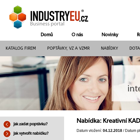
Domů
O nás
Novinky
R
KATALOG FIREM
POPTÁVKY, VZ A VZMR
NABÍDKY
DOTA
Nabídka: Kreativní KA
Jak zadat poptávku?
Datum vložení:
04.12.2018
/ Datum pl
Jak vytvořit nabídku?