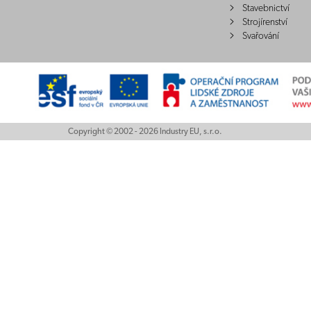
Stavebnictví
Strojírenství
Svařování
Copyright © 2002 - 2026 Industry EU, s.r.o.