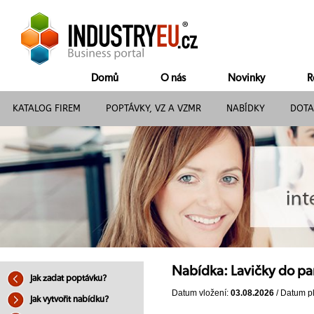
Domů
O nás
Novinky
R
KATALOG FIREM
POPTÁVKY, VZ A VZMR
NABÍDKY
DOTA
Nabídka: Lavičky do par
Jak zadat poptávku?
Datum vložení:
03.08.2026
/ Datum pl
Jak vytvořit nabídku?