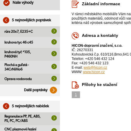
Naše výhody
Základní informace
V rámci městského mobiliáře Vám nabí
použitých materiálů, odolnost vůči v
5 nejnovějších poptávek
kritéria náš výrobek samozřejmě splň
rúra 20x7, E235+C
Adresa a kontakty
kruhova tyc 46 c45
HICON-dopravní značení, s.r.o.
IČ: 26270331
kruhová tyč *105,
Kohoutovická č.p. 610/116,Brno,641 
P460NH
Telefon: +420 546 432 124
Fax: +420 546 432 123
Plochá a guľatá -
E-mail:
web@hicon.cz
34CrNiMo6
WWW:
www.hicon.cz
Oprava vodovodu
Přílohy ke stažení
Další poptávky
1
5 nejnovějších nabídek
Regranulace PP, PE, ABS,
PS, PC, PC/ABS
CNC plazmové řezání