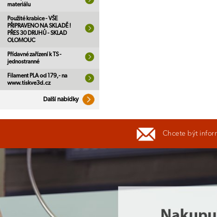
materiálu
Použité krabice - VŠE
PŘIPRAVENO NA SKLADĚ !
PŘES 30 DRUHŮ - SKLAD
OLOMOUC
Přídavné zařízení k TS -
jednostranné
Filament PLA od 179,- na
www.tiskve3d.cz
Další nabídky
Chcete být infor